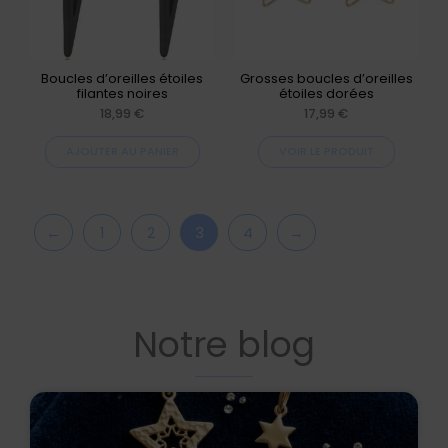
Les
options
peuvent
Boucles d’oreilles étoiles
Grosses boucles d’oreilles
filantes noires
étoiles dorées
être
18,99
€
17,99
€
choisies
AJOUTER AU PANIER
VOIR LE PRODUIT
sur
la
page
←
1
2
3
4
→
du
produit
Notre blog