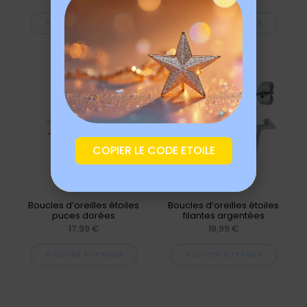
AJOUTER AU PANIER
AJOUTER AU PANIER
COPIER LE CODE ETOILE
Boucles d’oreilles étoiles
Boucles d’oreilles étoiles
puces dorées
filantes argentées
17,99
€
18,99
€
AJOUTER AU PANIER
AJOUTER AU PANIER