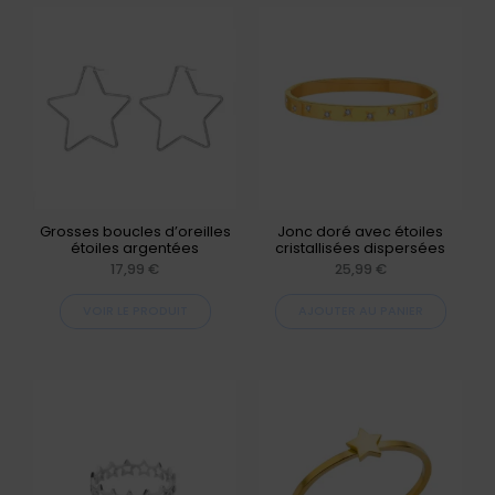
Ce
produit
a
plusieurs
variations.
Les
options
peuvent
Grosses boucles d’oreilles
Jonc doré avec étoiles
étoiles argentées
cristallisées dispersées
être
17,99
€
25,99
€
choisies
VOIR LE PRODUIT
AJOUTER AU PANIER
sur
la
page
Ce
du
produit
produit
a
plusieurs