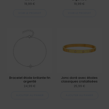
être
être
19,99
€
19,99
€
choisies
choisies
VOIR LE PRODUIT
VOIR LE PRODUIT
sur
sur
la
la
page
page
du
du
produit
produit
Bracelet étoile brillante fin
Jonc doré avec étoiles
argenté
classiques cristallisées
24,99
€
25,99
€
AJOUTER AU PANIER
AJOUTER AU PANIER