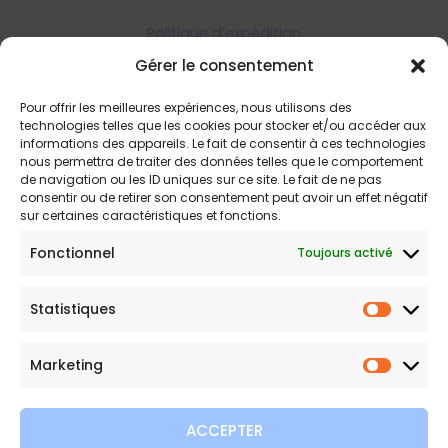
Politique d’expédition
Politique de confidentialité
Gérer le consentement
Politique de remboursements
Pour offrir les meilleures expériences, nous utilisons des
Conditions générales de vente et d’utilisation
technologies telles que les cookies pour stocker et/ou accéder aux
informations des appareils. Le fait de consentir à ces technologies
nous permettra de traiter des données telles que le comportement
de navigation ou les ID uniques sur ce site. Le fait de ne pas
Bijouterie en ligne
consentir ou de retirer son consentement peut avoir un effet négatif
sur certaines caractéristiques et fonctions.
Bijoux Etoile est votre boutique en ligne de référence sur ces
Fonctionnel
Toujours activé
beautés scintillantes. Une question sur nos bijoux ou une
demande sur votre commande,
contactez-nous
.
Statistiques
Statist
Marketing
Marketi
ACCEPTER