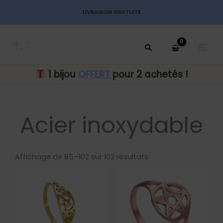
Aller
LIVRAISON GRATUITE
au
MAI
contenu
MEN
1 bijou
OFFERT
pour 2 achetés !
Acier inoxydable
Trié
par
Affichage de 85–102 sur 102 résultats
popularité
Ce
Ce
produit
produit
a
a
plusieurs
plusieurs