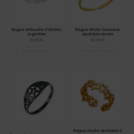
variations.
Les
options
peuvent
Bague entourée d’étoiles
Bague étoile classique
argentée
ajustable dorée
être
19,99
€
20,99
€
choisies
VOIR LE PRODUIT
AJOUTER AU PANIER
sur
la
page
Ce
du
produit
produit
a
plusieurs
variations.
Les
options
peuvent
Bague dorée ajustable à