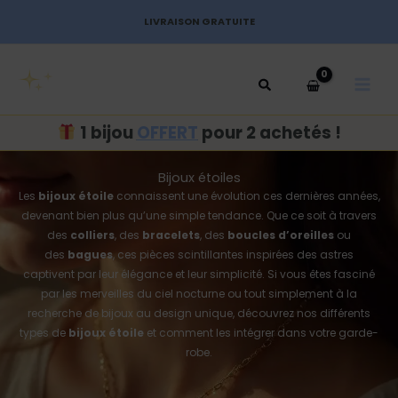
Aller
LIVRAISON GRATUITE
au
MAI
contenu
MEN
1 bijou
OFFERT
pour 2 achetés !
Bijoux étoiles
Les
bijoux étoile
connaissent une évolution ces dernières années,
devenant bien plus qu’une simple tendance. Que ce soit à travers
des
colliers
, des
bracelets
, des
boucles d’oreilles
ou
des
bagues
, ces pièces scintillantes inspirées des astres
captivent par leur élégance et leur simplicité. Si vous êtes fasciné
par les merveilles du ciel nocturne ou tout simplement à la
recherche de bijoux au design unique, découvrez nos différents
types de
bijoux étoile
et comment les intégrer dans votre garde-
robe.