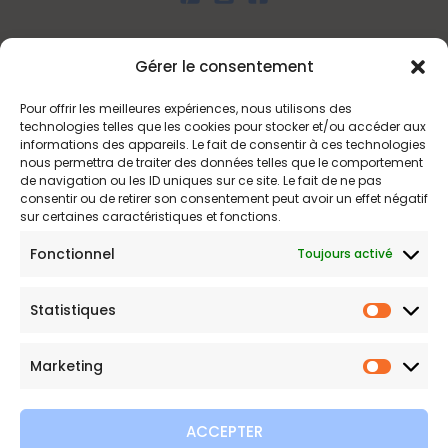
Liens utiles
Gérer le consentement
Pour offrir les meilleures expériences, nous utilisons des
Politique d’expédition
technologies telles que les cookies pour stocker et/ou accéder aux
Politique de confidentialité
informations des appareils. Le fait de consentir à ces technologies
nous permettra de traiter des données telles que le comportement
Politique de remboursements
de navigation ou les ID uniques sur ce site. Le fait de ne pas
Conditions générales de vente et d’utilisation
consentir ou de retirer son consentement peut avoir un effet négatif
sur certaines caractéristiques et fonctions.
Fonctionnel
Toujours activé
Bijouterie en ligne
Statistiques
Bijoux Etoile est votre boutique en ligne de référence sur ces
Statist
beautés scintillantes. Une question sur nos bijoux ou une
Marketing
demande sur votre commande,
contactez-nous
.
Marketi
ACCEPTER