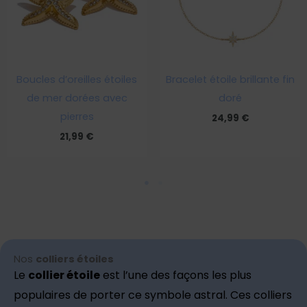
Boucles d’oreilles étoiles
Bracelet étoile brillante fin
de mer dorées avec
doré
pierres
24,99
€
21,99
€
Nos
colliers étoiles
Le
collier étoile
est l’une des façons les plus
populaires de porter ce symbole astral. Ces colliers