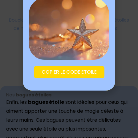
Boucles d’oreilles étoiles
Boucles d’oreilles étoiles
de mer dorées avec
puces dorées
pierres
17,99
€
21,99
€
COPIER LE CODE ETOILE
Nos
bagues étoiles
Enfin, les
bagues étoile
sont idéales pour ceux qui
aiment apporter une touche de magie céleste à
leurs mains. Ces bagues peuvent être délicates
avec une seule étoile ou plus imposantes,
comportant plusieurs étoiles sur un même anneau.