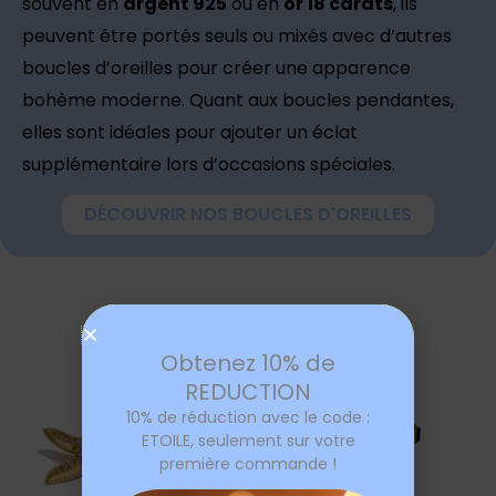
souvent en
argent 925
ou en
or 18 carats
, ils
peuvent être portés seuls ou mixés avec d’autres
boucles d’oreilles pour créer une apparence
bohème moderne. Quant aux boucles pendantes,
elles sont idéales pour ajouter un éclat
supplémentaire lors d’occasions spéciales.
DÉCOUVRIR NOS BOUCLES D'OREILLES
Obtenez 10% de
REDUCTION
10% de réduction avec le code :
ETOILE, seulement sur votre
première commande !