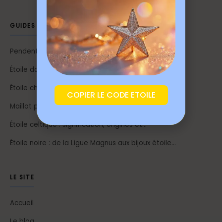
GUIDES & RESSOURCES
Pendentif étoile polaire : comment bien choisir le…
Étoile dans le ciel : signification, symbolique et…
Étoile chrétienne signification : Bethléem, Marie…
COPIER LE CODE ETOILE
Maillot paris étoile : l’art du bijou étoile…
Étoile celtique : signification, origines et…
Étoile noire : de la Ligue Magnus aux bijoux étoile…
LE SITE
Accueil
Le blog