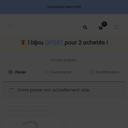
Aller
LIVRAISON GRATUITE
au
MAI
contenu
MEN
1 bijou
OFFERT
pour 2 achetés !
Votre panier
Panier
Commande
Confirmation
Votre panier est actuellement vide.
RETOUR À LA BOUTIQUE