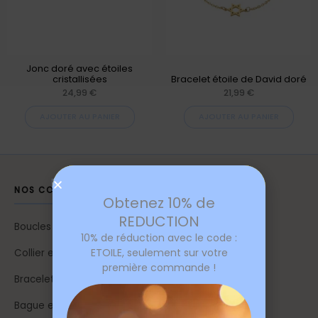
Jonc doré avec étoiles
cristallisées
Bracelet étoile de David doré
24,99
€
21,99
€
AJOUTER AU PANIER
AJOUTER AU PANIER
NOS COLLECTIONS
Obtenez 10% de
REDUCTION
Boucles d'oreilles etoile
10% de réduction avec le code :
ETOILE, seulement sur votre
Collier etoile
première commande !
Bracelet etoile
Bague etoile