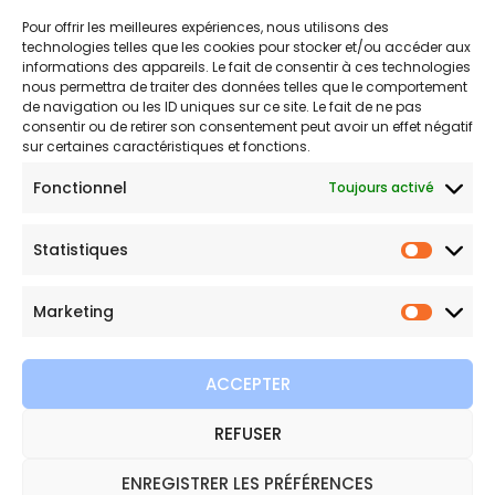
Pour offrir les meilleures expériences, nous utilisons des
Politique d’expédition
technologies telles que les cookies pour stocker et/ou accéder aux
Politique de confidentialité
informations des appareils. Le fait de consentir à ces technologies
nous permettra de traiter des données telles que le comportement
Politique de remboursements
de navigation ou les ID uniques sur ce site. Le fait de ne pas
Conditions générales de vente et d’utilisation
consentir ou de retirer son consentement peut avoir un effet négatif
sur certaines caractéristiques et fonctions.
Fonctionnel
Toujours activé
Bijouterie en ligne
Statistiques
Bijoux Etoile est votre boutique en ligne de référence sur ces
Statist
beautés scintillantes. Une question sur nos bijoux ou une
Marketing
demande sur votre commande,
contactez-nous
.
Marketi
ACCEPTER
REFUSER
Copyright © 2026 Bijoux Etoile
ENREGISTRER LES PRÉFÉRENCES