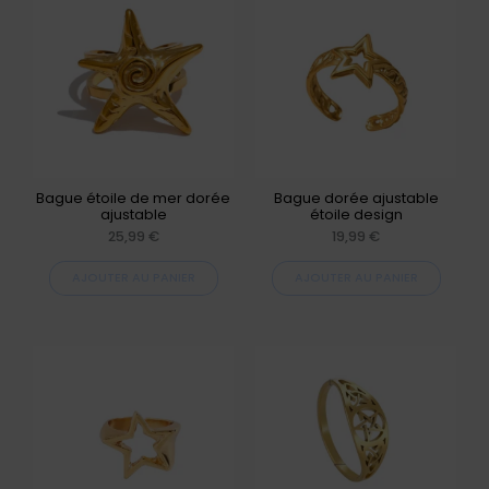
Bague étoile de mer dorée
Bague dorée ajustable
ajustable
étoile design
25,99
€
19,99
€
AJOUTER AU PANIER
AJOUTER AU PANIER
Ce
produit
a
plusieurs
variations.