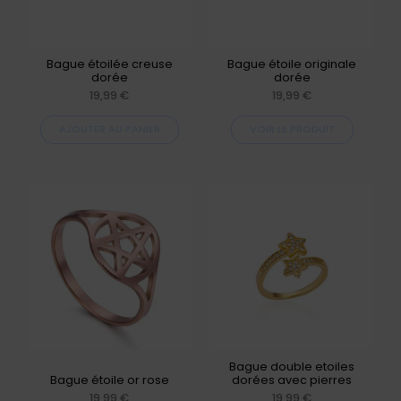
Les
options
peuvent
Bague étoilée creuse
Bague étoile originale
dorée
dorée
être
19,99
€
19,99
€
choisies
AJOUTER AU PANIER
VOIR LE PRODUIT
sur
la
page
Ce
du
produit
produit
a
plusieurs
variations.
Les
options
peuvent
Bague double etoiles
Bague étoile or rose
dorées avec pierres
être
19,99
€
19,99
€