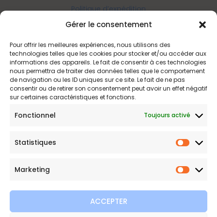
Politique d’expédition
Politique de confidentialité
Gérer le consentement
Politique de remboursements
Pour offrir les meilleures expériences, nous utilisons des
Conditions générales de vente et d’utilisation
technologies telles que les cookies pour stocker et/ou accéder aux
informations des appareils. Le fait de consentir à ces technologies
nous permettra de traiter des données telles que le comportement
de navigation ou les ID uniques sur ce site. Le fait de ne pas
Bijouterie en ligne
consentir ou de retirer son consentement peut avoir un effet négatif
sur certaines caractéristiques et fonctions.
Bijoux Etoile est votre boutique en ligne de référence sur ces
Fonctionnel
Toujours activé
beautés scintillantes. Une question sur nos bijoux ou une
demande sur votre commande,
contactez-nous
.
Statistiques
Statist
Marketing
Marketi
ACCEPTER