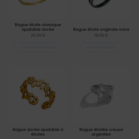
Les
options
peuvent
Bague étoile classique
ajustable dorée
Bague étoile originale noire
être
20,99
€
19,99
€
choisies
AJOUTER AU PANIER
VOIR LE PRODUIT
sur
la
page
du
produit
Bague dorée ajustable à
Bague étoilée creuse
étoiles
argentée