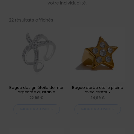
votre individualité.
Trié
par
22 résultats affichés
popularité
Bague design étoile de mer
Bague dorée etoile pleine
argentée ajustable
avec cristaux
22,99
€
24,99
€
AJOUTER AU PANIER
AJOUTER AU PANIER