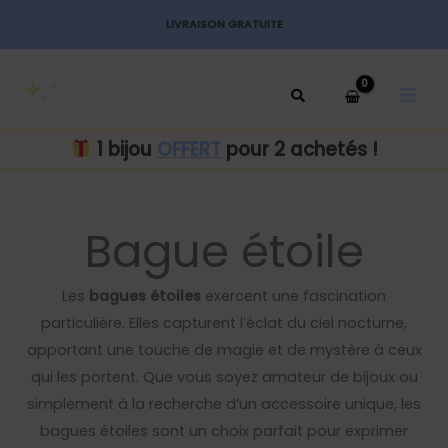
Aller
LIVRAISON GRATUITE
au
MAI
contenu
MEN
1 bijou
OFFERT
pour 2 achetés !
Bague étoile
Les
bagues étoiles
exercent une fascination
particulière. Elles capturent l’éclat du ciel nocturne,
apportant une touche de magie et de mystère à ceux
qui les portent. Que vous soyez amateur de bijoux ou
simplement à la recherche d’un accessoire unique, les
bagues étoiles sont un choix parfait pour exprimer