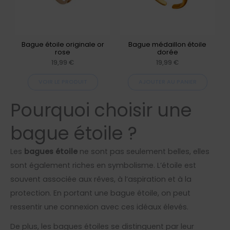
variations.
Les
options
peuvent
Bague étoile originale or
Bague médaillon étoile
rose
dorée
être
19,99
€
19,99
€
choisies
VOIR LE PRODUIT
AJOUTER AU PANIER
sur
la
Pourquoi choisir une
page
bague étoile ?
du
produit
Les
bagues étoile
ne sont pas seulement belles, elles
sont également riches en symbolisme. L’étoile est
souvent associée aux rêves, à l’aspiration et à la
protection. En portant une bague étoile, on peut
ressentir une connexion avec ces idéaux élevés.
De plus, les bagues étoiles se distinguent par leur