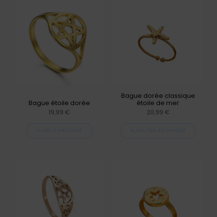
Ce
du
produit
produit
a
plusieurs
variations.
Les
options
peuvent
Bague dorée classique
Bague étoile dorée
étoile de mer
être
19,99
€
20,99
€
choisies
VOIR LE PRODUIT
AJOUTER AU PANIER
sur
la
page
Ce
du
produit
produit
a
plusieurs