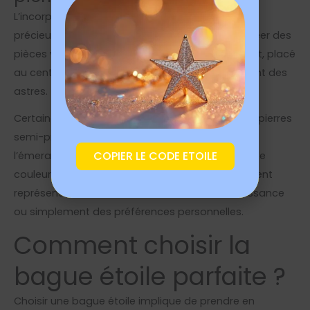
L’incorporation de
diamants
ou d’autres pierres
précieuses dans les bagues étoile permet de créer des
pièces véritablement extraordinaires. Un diamant, placé
au centre d’une étoile, peut imiter l’éclat scintillant des
astres.
Certaines bagues étoile utilisent également des pierres
semi-précieuses colorées telles que le saphir,
COPIER LE CODE ETOILE
l’émeraude ou le rubis pour ajouter une touche de
couleur et de personnalisation. Ces pierres peuvent
représenter des anniversaires, des mois de naissance
ou simplement des préférences personnelles.
Comment choisir la
bague étoile parfaite ?
Choisir une bague étoile implique de prendre en