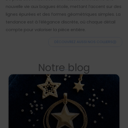
nouvelle vie aux bagues étoile, mettant l’accent sur des
lignes épurées et des formes géométriques simples. La
tendance est à l’élégance discrète, où chaque détail
compte pour valoriser la pièce entière.
DÉCOUVREZ AUSSI NOS COLLIERS
Notre blog