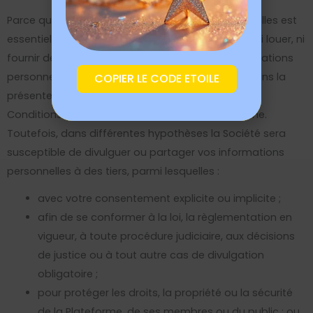
Parce que la protection de vos données personnelles est
essentielle, la Société s’engage à ne pas vendre, ni louer, ni
fournir de quelque manière que ce soit vos informations
personnelles, sauf dans les conditions décrites dans la
COPIER LE CODE ETOILE
présente Politique de Confidentialité et dans les
Conditions Générales d’Utilisation de la Plateforme.
Toutefois, dans différentes hypothèses la Société sera
susceptible de divulguer ou partager vos informations
personnelles à des tiers, parmi lesquelles :
avec votre consentement explicite ou implicite ;
afin de se conformer à la loi, la règlementation en
vigueur, à toute procédure judiciaire, aux décisions
de justice ou à tout autre cas de divulgation
obligatoire ;
pour protéger les droits, la propriété ou la sécurité
de la Plateforme, de ses membres ou du public ; ou