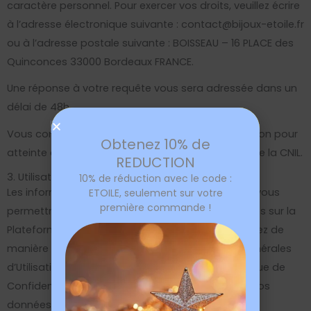
caractère personnel. Pour exercer vos droits, veuillez écrire
à l’adresse électronique suivante : contact@bijoux-etoile.fr
ou à l’adresse postale suivante : BOISSEAU – 16 PLACE des
Quinconces 33000 Bordeaux FRANCE.
Une réponse à votre requête vous sera adressée dans un
délai de 48h.
Vous conservez le droit de déposer une réclamation pour
Obtenez 10% de
atteinte à la protection de vos données, auprès de la CNIL.
REDUCTION
3. Utilisation des informations collectées
10% de réduction avec le code :
Les informations collectées sont utilisées afin de vous
ETOILE, seulement sur votre
première commande !
permettre d’utiliser les différents Services proposés sur la
Plateforme. En créant votre compte, vous acceptez de
manière volontaire et expresse les Conditions Générales
d’Utilisation de la Plateforme et la présente Politique de
Confidentialité qui autorisent la Société à traiter vos
données.