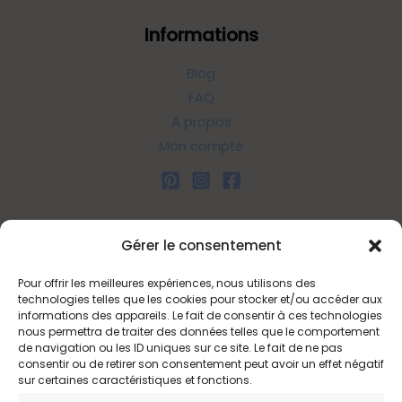
Informations
Blog
FAQ
A propos
Mon compte
Liens utiles
Gérer le consentement
Pour offrir les meilleures expériences, nous utilisons des
Politique d’expédition
technologies telles que les cookies pour stocker et/ou accéder aux
Politique de confidentialité
informations des appareils. Le fait de consentir à ces technologies
nous permettra de traiter des données telles que le comportement
Politique de remboursements
de navigation ou les ID uniques sur ce site. Le fait de ne pas
Conditions générales de vente et d’utilisation
consentir ou de retirer son consentement peut avoir un effet négatif
sur certaines caractéristiques et fonctions.