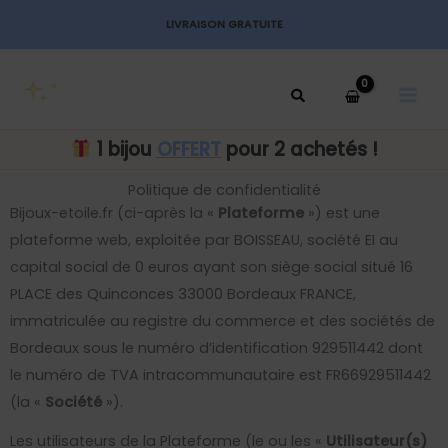
Aller
LIVRAISON GRATUITE
au
MAI
contenu
MEN
1 bijou
OFFERT
pour 2 achetés !
Politique de confidentialité
Bijoux-etoile.fr (ci-après la «
Plateforme
») est une
plateforme web, exploitée par BOISSEAU, société EI au
capital social de 0 euros ayant son siège social situé 16
PLACE des Quinconces 33000 Bordeaux FRANCE,
immatriculée au registre du commerce et des sociétés de
Bordeaux sous le numéro d’identification 929511442 dont
le numéro de TVA intracommunautaire est FR66929511442
(la «
Société
»).
Les utilisateurs de la Plateforme (le ou les «
Utilisateur(s)