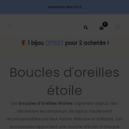
Aller
LIVRAISON GRATUITE
au
MAI
contenu
MEN
1 bijou
OFFERT
pour 2 achetés !
Boucles d'oreilles
étoile
Les
boucles d’oreilles étoiles
captivent depuis des
décennies les amateurs de bijoux. Facilement
reconnaissables par leur forme délicate et brillante, ces
accessoires apportent une touche d’éclat à chaque