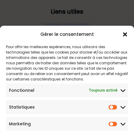
Liens utiles
Politique d’expédition
Politique de confidentialité
Gérer le consentement
Politique de remboursements
Pour offrir les meilleures expériences, nous utilisons des
Conditions générales de vente et d’utilisation
technologies telles que les cookies pour stocker et/ou accéder aux
informations des appareils. Le fait de consentir à ces technologies
nous permettra de traiter des données telles que le comportement
de navigation ou les ID uniques sur ce site. Le fait de ne pas
Bijouterie en ligne
consentir ou de retirer son consentement peut avoir un effet négatif
sur certaines caractéristiques et fonctions.
Bijoux Etoile est votre boutique en ligne de référence sur ces
Fonctionnel
Toujours activé
beautés scintillantes. Une question sur nos bijoux ou une
demande sur votre commande,
contactez-nous
.
Statistiques
Statist
Marketing
Marketi