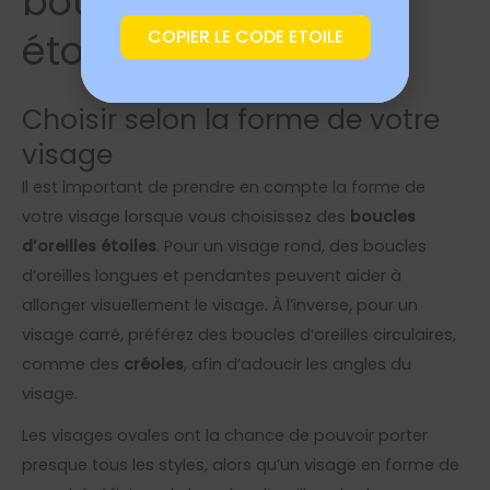
boucles d'oreilles
COPIER LE CODE ETOILE
étoiles ?
Choisir selon la forme de votre
visage
Il est important de prendre en compte la forme de
votre visage lorsque vous choisissez des
boucles
d’oreilles étoiles
. Pour un visage rond, des boucles
d’oreilles longues et pendantes peuvent aider à
allonger visuellement le visage. À l’inverse, pour un
visage carré, préférez des boucles d’oreilles circulaires,
comme des
créoles
, afin d’adoucir les angles du
visage.
Les visages ovales ont la chance de pouvoir porter
presque tous les styles, alors qu’un visage en forme de