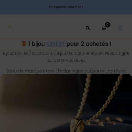
Aller
LIVRAISON GRATUITE
au
MAI
contenu
MEN
1 bijou
OFFERT
pour 2 achetés !
Bijoux Etoiles
/
Occasions
/ Bijou de marque etoile : l’éclat signé
qui porte vos rêves
Bijou de marque etoile : l’éclat signé qui porte vos rêves