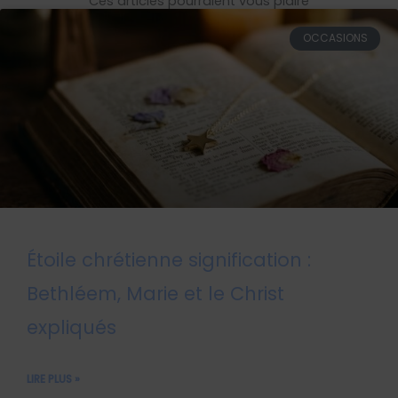
Ces articles pourraient vous plaire
OCCASIONS
Étoile chrétienne signification :
Bethléem, Marie et le Christ
expliqués
LIRE PLUS »