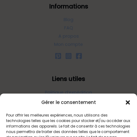
Informations
Blog
FAQ
A propos
Mon compte
Liens utiles
Politique d’expédition
Politique de confidentialité
Gérer le consentement
Politique de remboursements
Pour offrir les meilleures expériences, nous utilisons des
Conditions générales de vente et d’utilisation
technologies telles que les cookies pour stocker et/ou accéder aux
informations des appareils. Le fait de consentir à ces technologies
nous permettra de traiter des données telles que le comportement