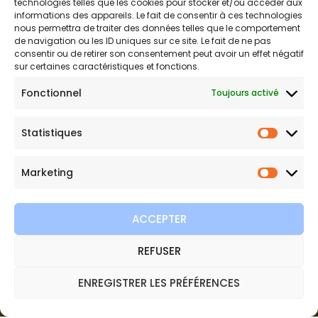
technologies telles que les cookies pour stocker et/ou accéder aux
informations des appareils. Le fait de consentir à ces technologies
nous permettra de traiter des données telles que le comportement
de navigation ou les ID uniques sur ce site. Le fait de ne pas
Bijouterie en ligne
consentir ou de retirer son consentement peut avoir un effet négatif
sur certaines caractéristiques et fonctions.
Bijoux Etoile est votre boutique en ligne de référence sur ces
Fonctionnel
Toujours activé
beautés scintillantes. Une question sur nos bijoux ou une
demande sur votre commande,
contactez-nous
.
Statistiques
Statist
Marketing
Marketi
ACCEPTER
REFUSER
Copyright © 2026 Bijoux Etoile
ENREGISTRER LES PRÉFÉRENCES
Plan du site