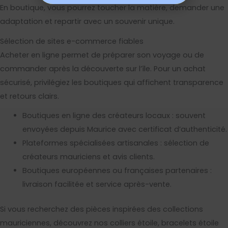
En boutique, vous pourrez toucher la matière, demander une
adaptation et repartir avec un souvenir unique.
Sélection de sites e-commerce fiables
Acheter en ligne permet de préparer son voyage ou de
commander après la découverte sur l’île. Pour un achat
sécurisé, privilégiez les boutiques qui affichent transparence
et retours clairs.
Boutiques en ligne des créateurs locaux : souvent
envoyées depuis Maurice avec certificat d’authenticité.
Plateformes spécialisées artisanales : sélection de
créateurs mauriciens et avis clients.
Boutiques européennes ou françaises partenaires :
livraison facilitée et service après-vente.
Si vous recherchez des pièces inspirées des collections
mauriciennes, découvrez nos colliers étoile, bracelets étoile