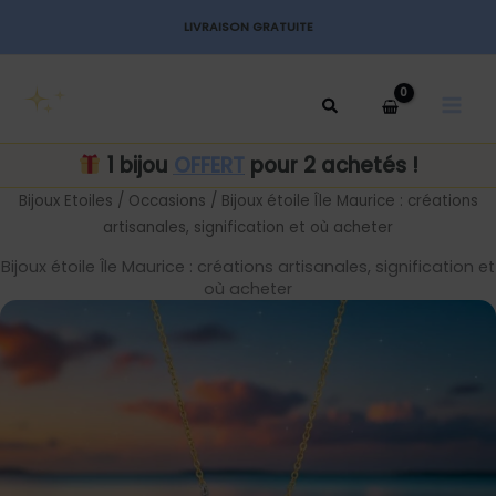
Aller
LIVRAISON GRATUITE
au
MAI
contenu
MEN
1 bijou
OFFERT
pour 2 achetés !
Bijoux Etoiles
/
Occasions
/ Bijoux étoile Île Maurice : créations
artisanales, signification et où acheter
Bijoux étoile Île Maurice : créations artisanales, signification et
où acheter