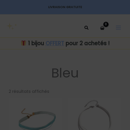
Aller
LIVRAISON GRATUITE
au
MAI
contenu
MEN
1 bijou
OFFERT
pour 2 achetés !
Bleu
Trié
par
2 résultats affichés
popularité