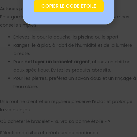
COPIER LE CODE ETOILE
Astuces pour préserver l’éclat et la durabilité
Pour garder votre bijou comme au premier jour, suivez ces
conseils simples :
Enlevez-le pour la douche, la piscine ou le sport.
Rangez-le à plat, à l’abri de l’humidité et de la lumière
directe.
Pour
nettoyer un bracelet argent
, utilisez un chiffon
doux spécifique. Evitez les produits abrasifs.
Pour les pierres, préférez un savon doux et un rinçage à
l’eau claire.
Une routine d’entretien régulière préserve l’éclat et prolonge
la vie du bijou.
Où acheter le bracelet « Suivra sa bonne étoile » ?
Sélection de sites et créateurs de confiance