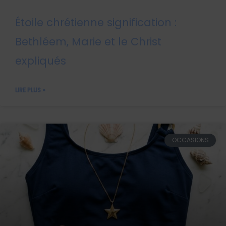
Étoile chrétienne signification :
Bethléem, Marie et le Christ
expliqués
LIRE PLUS »
OCCASIONS