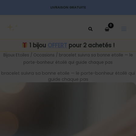
Aller
LIVRAISON GRATUITE
au
MAI
contenu
MEN
1 bijou
OFFERT
pour 2 achetés !
Bijoux Etoiles
/
Occasions
/ bracelet suivra sa bonne etoile — le
porte-bonheur étoilé qui guide chaque pas
bracelet suivra sa bonne etoile — le porte-bonheur étoilé qui
guide chaque pas