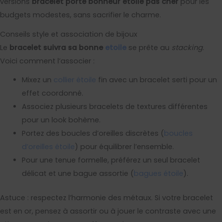
versions
bracelet porte bonheur étoile pas cher
pour les
budgets modestes, sans sacrifier le charme.
Conseils style et association de bijoux
Le
bracelet suivra sa bonne
etoile
se prête au
stacking
.
Voici comment l’associer :
Mixez un
collier étoile
fin avec un bracelet serti pour un
effet coordonné.
Associez plusieurs bracelets de textures différentes
pour un look bohème.
Portez des boucles d’oreilles discrètes (
boucles
d’oreilles étoile
) pour équilibrer l’ensemble.
Pour une tenue formelle, préférez un seul bracelet
délicat et une bague assortie (
bagues étoile
).
Astuce : respectez l’harmonie des métaux. Si votre bracelet
est en or, pensez à assortir ou à jouer le contraste avec une