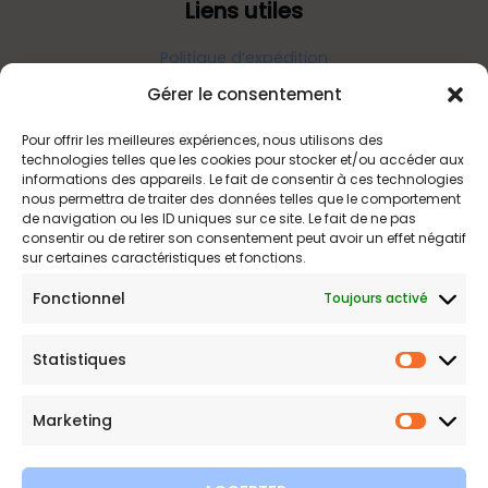
Liens utiles
Politique d’expédition
Politique de confidentialité
Gérer le consentement
Politique de remboursements
Pour offrir les meilleures expériences, nous utilisons des
Conditions générales de vente et d’utilisation
technologies telles que les cookies pour stocker et/ou accéder aux
informations des appareils. Le fait de consentir à ces technologies
nous permettra de traiter des données telles que le comportement
de navigation ou les ID uniques sur ce site. Le fait de ne pas
Bijouterie en ligne
consentir ou de retirer son consentement peut avoir un effet négatif
sur certaines caractéristiques et fonctions.
Bijoux Etoile est votre boutique en ligne de référence sur ces
Fonctionnel
Toujours activé
beautés scintillantes. Une question sur nos bijoux ou une
demande sur votre commande,
contactez-nous
.
Statistiques
Statist
Marketing
Marketi