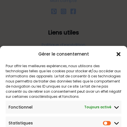
Mon compte
Liens utiles
Politique d’expédition
Politique de confidentialité
Gérer le consentement
Politique de remboursements
Pour offrir les meilleures expériences, nous utilisons des
Conditions générales de vente et d’utilisation
technologies telles que les cookies pour stocker et/ou accéder aux
informations des appareils. Le fait de consentir à ces technologies
nous permettra de traiter des données telles que le comportement
de navigation ou les ID uniques sur ce site. Le fait de ne pas
Bijouterie en ligne
consentir ou de retirer son consentement peut avoir un effet négatif
sur certaines caractéristiques et fonctions.
Bijoux Etoile est votre boutique en ligne de référence sur ces
Fonctionnel
Toujours activé
beautés scintillantes. Une question sur nos bijoux ou une
demande sur votre commande,
contactez-nous
.
Statistiques
Statist