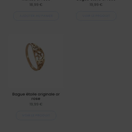
être
18,99
€
19,99
€
choisies
AJOUTER AU PANIER
VOIR LE PRODUIT
sur
la
page
Ce
du
produit
produit
a
plusieurs
variations.
Les
options
peuvent
Bague étoile originale or
rose
être
19,99
€
choisies
VOIR LE PRODUIT
sur
la