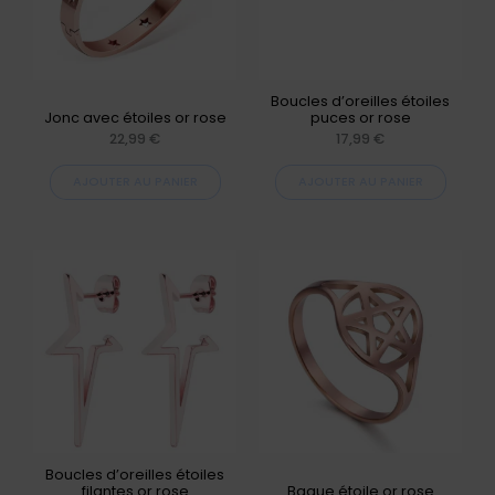
Boucles d’oreilles étoiles
Jonc avec étoiles or rose
puces or rose
22,99
€
17,99
€
AJOUTER AU PANIER
AJOUTER AU PANIER
Ce
produit
a
plusieurs
variations.
Les
options
peuvent
Boucles d’oreilles étoiles
filantes or rose
Bague étoile or rose