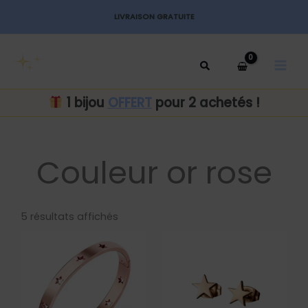
Aller
LIVRAISON GRATUITE
au
MAI
contenu
MEN
1 bijou
OFFERT
pour 2 achetés !
Couleur or rose
Trié
par
5 résultats affichés
popularité