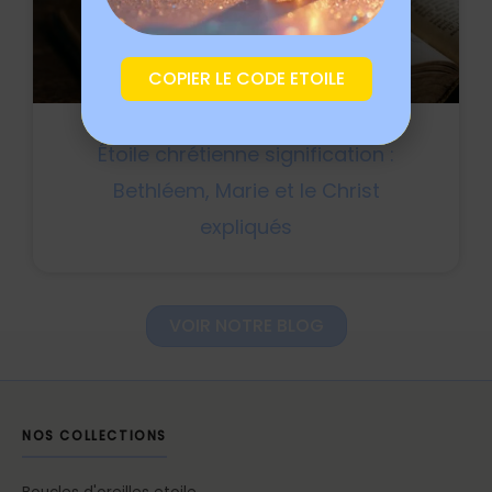
COPIER LE CODE ETOILE
Étoile chrétienne signification :
Bethléem, Marie et le Christ
expliqués
VOIR NOTRE BLOG
NOS COLLECTIONS