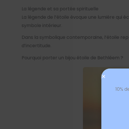
La légende et sa portée spirituelle
La légende de l’étoile évoque une lumière qui éc
symbole intérieur.
Dans la symbolique contemporaine, l’étoile repr
d’incertitude.
Pourquoi porter un bijou étoile de Bethléem ?
10% d