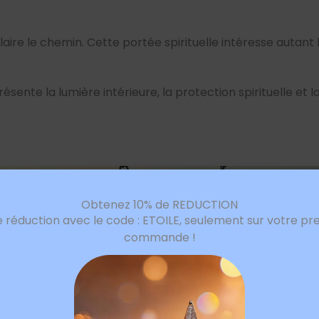
laire le chemin. Cette portée spirituelle intéresse autan
ésente la lumière intérieure, la protection spirituelle e
Obtenez 10% de REDUCTION
e réduction avec le code : ETOILE, seulement sur votre pr
commande !