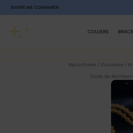
Aller
SUIVRE MA COMMANDE
au
contenu
COLLIERS
BRACE
Bijoux Etoiles
/
Occasions
/ Et
Etoile de Bethléem