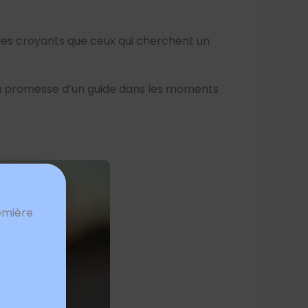
t les croyants que ceux qui cherchent un
t la promesse d’un guide dans les moments
emière