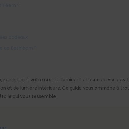
ethléem ?
idées cadeaux
le de Bethléem ?
scintillant à votre cou et illuminant chacun de vos pas. L
tion et de lumière intérieure. Ce guide vous emmène à trav
étoile qui vous ressemble.
léem