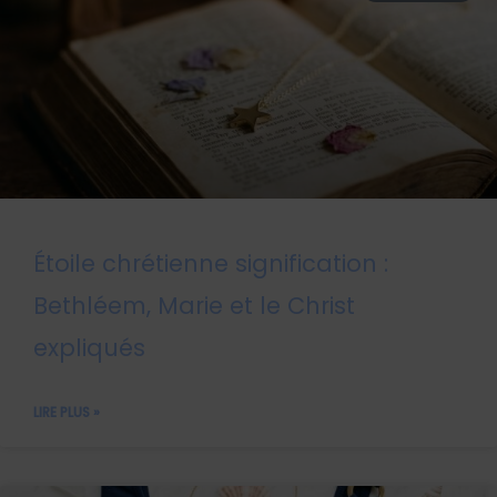
Étoile chrétienne signification :
Bethléem, Marie et le Christ
expliqués
LIRE PLUS »