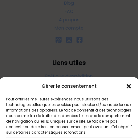
Blog
FAQ
A propos
Mon compte
Liens utiles
Politique d’expédition
Politique de confidentialité
Gérer le consentement
Politique de remboursements
Pour offrir les meilleures expériences, nous utilisons des
Conditions générales de vente et d’utilisation
technologies telles que les cookies pour stocker et/ou accéder aux
informations des appareils. Le fait de consentir à ces technologies
nous permettra de traiter des données telles que le comportement
de navigation ou les ID uniques sur ce site. Le fait de ne pas
Bijouterie en ligne
consentir ou de retirer son consentement peut avoir un effet négatif
sur certaines caractéristiques et fonctions.
Bijoux Etoile est votre boutique en ligne de référence sur ces