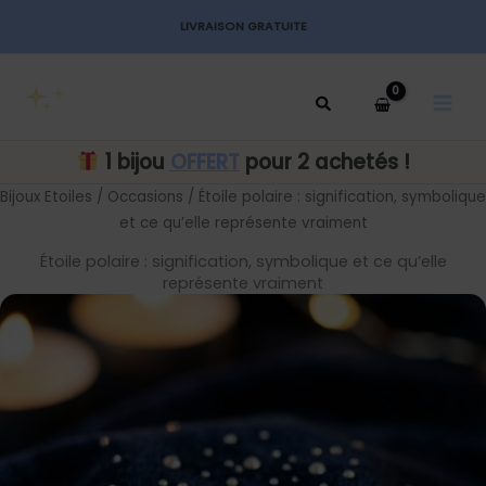
Aller
LIVRAISON GRATUITE
au
MAI
contenu
MEN
1 bijou
OFFERT
pour 2 achetés !
Bijoux Etoiles
/
Occasions
/ Étoile polaire : signification, symbolique
et ce qu’elle représente vraiment
Étoile polaire : signification, symbolique et ce qu’elle
représente vraiment