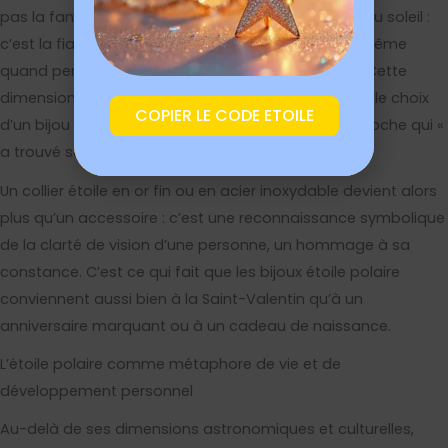
pas la fantaisie de l’étoile filante ni l’éclat bruyant du soleil :
c’est la fiabilité tranquille de celui qui sait où il va, même
quand personne d’autre ne voit encore le chemin. Cette
dimension astrologique est parfois mobilisée dans le choix
COPIER LE CODE ETOILE
d’un bijou de naissance ou d’un cadeau pour un proche qui «
a trouvé sa voie ».
Un collier étoile en or fin ou en acier inoxydable devient alors
plus qu’un accessoire : c’est une reconnaissance symbolique
de la clarté de vision d’une personne, un hommage à sa
constance. C’est ce qui fait que les bijoux étoile polaire
conviennent aussi bien à la Saint-Valentin qu’à un
anniversaire marquant ou à un cadeau de naissance.
L’étoile polaire comme métaphore de vie et de
développement personnel
Au-delà de ses dimensions astronomiques et culturelles,