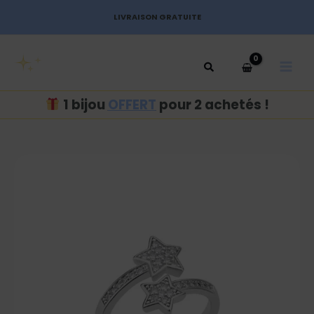
Aller
LIVRAISON GRATUITE
au
MAI
contenu
MEN
1 bijou
OFFERT
pour 2 achetés !