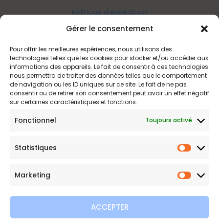
Politique d’expédition
Politique de confidentialité
Gérer le consentement
Politique de remboursements
Pour offrir les meilleures expériences, nous utilisons des
Conditions générales de vente et d’utilisation
technologies telles que les cookies pour stocker et/ou accéder aux
informations des appareils. Le fait de consentir à ces technologies
nous permettra de traiter des données telles que le comportement
de navigation ou les ID uniques sur ce site. Le fait de ne pas
Bijouterie en ligne
consentir ou de retirer son consentement peut avoir un effet négatif
sur certaines caractéristiques et fonctions.
Bijoux Etoile est votre boutique en ligne de référence sur ces
Fonctionnel
Toujours activé
beautés scintillantes. Une question sur nos bijoux ou une
demande sur votre commande,
contactez-nous
.
Statistiques
Statist
Marketing
Marketi
ACCEPTER