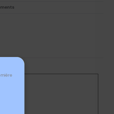
ements
emière