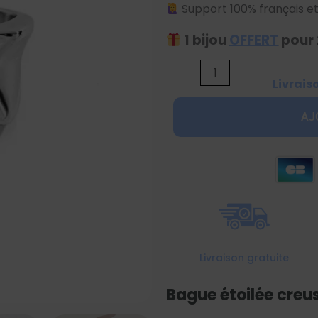
Support 100% français et
1 bijou
OFFERT
pour 
quantité
Livrais
de
Bague
AJ
étoilée
creuse
argentée
Livraison gratuite
Bague étoilée creu