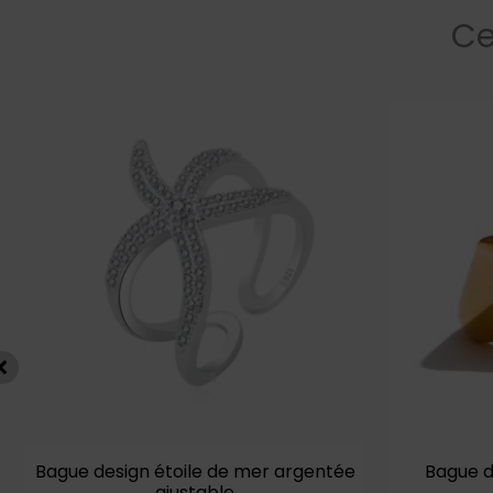
Ce
s
s.
Bague design étoile de mer argentée
Bague d
ajustable