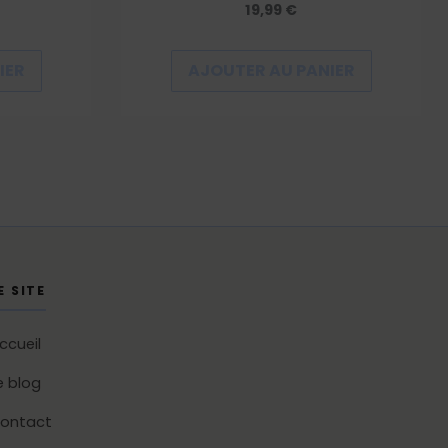
19,99
€
IER
AJOUTER AU PANIER
E SITE
ccueil
e blog
ontact