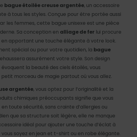
ue
bague étoilée creuse argentée
, un accessoire
te à tous les styles. Conçue pour être portée aussi
ar les femmes, cette bague unisexe est une pièce
oderne. Sa conception en
alliage de fer
lui procure
ut en apportant une touche élégante à votre look.
ent spécial ou pour votre quotidien, la
bague
ehaussera assurément votre style. Son design
 évoquent la beauté des ciels étoilés, vous
petit morceau de magie partout où vous allez.
euse argentée
, vous optez pour l’originalité et la
oduits chimiques préoccupants signifie que vous
n toute sécurité, sans crainte d’allergies ou
ien que sa structure soit légère, elle ne manque
ccessoire idéal pour ajouter une touche d’éclat à
 vous soyez en jean et t-shirt ou en robe élégante.