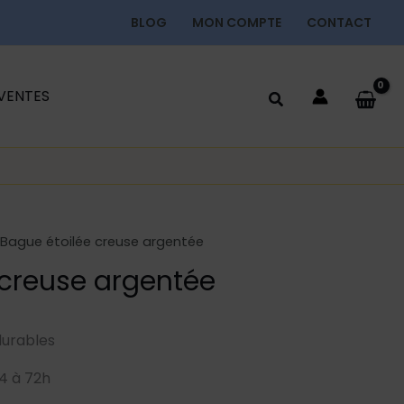
BLOG
MON COMPTE
CONTACT
 VENTES
 Bague étoilée creuse argentée
 creuse argentée
durables
4 à 72h