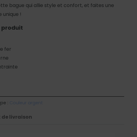
te bague qui allie style et confort, et faites une
e unique !
 produit
e fer
erne
trainte
pe :
Couleur argent
 de livraison