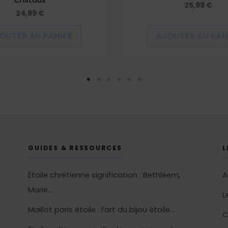
25,99
€
24,99
€
OUTER AU PANIER
AJOUTER AU PAN
GUIDES & RESSOURCES
L
Étoile chrétienne signification : Bethléem,
A
Marie…
L
Maillot paris étoile : l’art du bijou étoile…
C