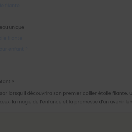
e filante
deau unique
ile filante
pour enfant ?
nfant ?
or lorsqu’il découvrira son premier collier étoile filante. 
es vœux, la magie de l’enfance et la promesse d’un avenir lu