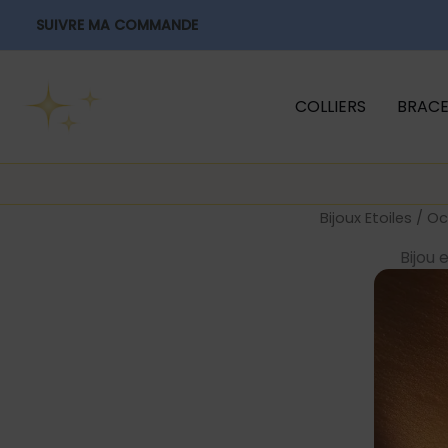
Aller
SUIVRE MA COMMANDE
au
contenu
COLLIERS
BRACE
Bijoux Etoiles
/
Oc
Bijou 