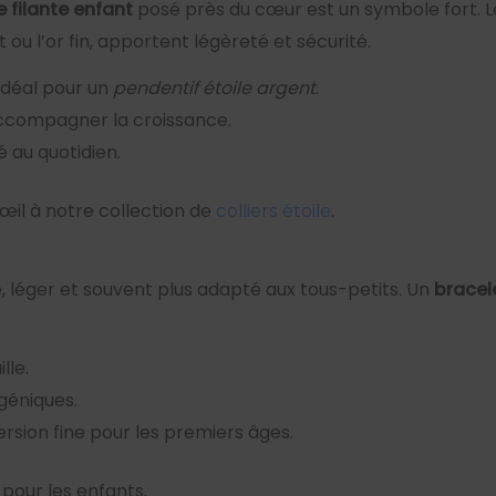
le filante enfant
posé près du cœur est un symbole fort. L
ou l’or fin, apportent légèreté et sécurité.
 Idéal pour un
pendentif étoile argent
.
accompagner la croissance.
é au quotidien.
 œil à notre collection de
colliers étoile
.
ble, léger et souvent plus adapté aux tous-petits. Un
bracele
lle.
géniques.
version fine pour les premiers âges.
pour les enfants.