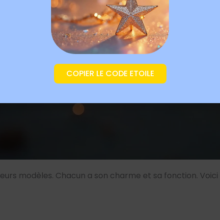
COPIER LE CODE ETOILE
eurs modèles. Chacun a son charme et sa fonction. Voici l