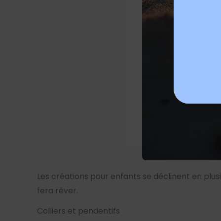
Les créations pour enfants se déclinent en plusi
fera rêver.
Colliers et pendentifs