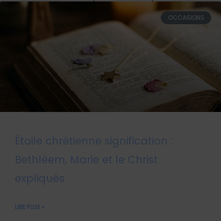
OCCASIONS
Étoile chrétienne signification :
Bethléem, Marie et le Christ
expliqués
LIRE PLUS »