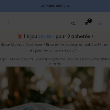
Aller
LIVRAISON GRATUITE
au
MAI
contenu
MEN
1 bijou
OFFERT
pour 2 achetés !
Bijoux Etoiles
/
Occasions
/ Bijou étoile cadeau enfant baptême :
les plus beaux modèles à offrir
Bijou étoile cadeau enfant baptême : les plus beaux modèles
à offrir