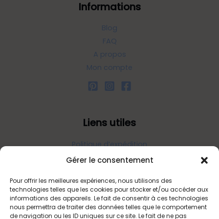
Informations
Blog
FAQ
A propos
Mon compte
Liens utiles
Politique d’expédition
Politique de confidentialité
Gérer le consentement
Politique de remboursements
Pour offrir les meilleures expériences, nous utilisons des
Conditions générales de vente et d’utilisation
technologies telles que les cookies pour stocker et/ou accéder aux
informations des appareils. Le fait de consentir à ces technologies
nous permettra de traiter des données telles que le comportement
de navigation ou les ID uniques sur ce site. Le fait de ne pas