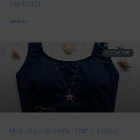
expliqués
LIRE PLUS »
OCCASIONS
Maillot paris étoile : l’art du bijou