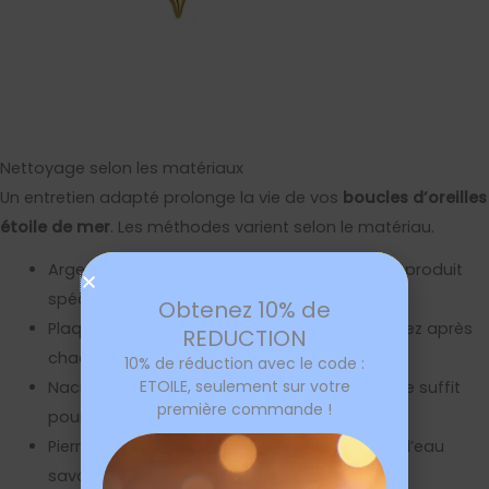
Nettoyage selon les matériaux
Un entretien adapté prolonge la vie de vos
boucles d’oreilles
étoile de mer
. Les méthodes varient selon le matériau.
Argent : nettoyez avec un chiffon doux et un produit
spécifique ou du bicarbonate dilué.
Obtenez 10% de
Plaqué or : évitez les produits abrasifs ; essuyez après
REDUCTION
chaque port pour enlever sel et sueur.
10% de réduction avec le code :
ETOILE, seulement sur votre
Nacre : un linge humide sans produit chimique suffit
première commande !
pour préserver son iridescence.
Pierres serties : une brosse à poils doux et de l’eau
savonneuse tiède, puis sécher délicatement.