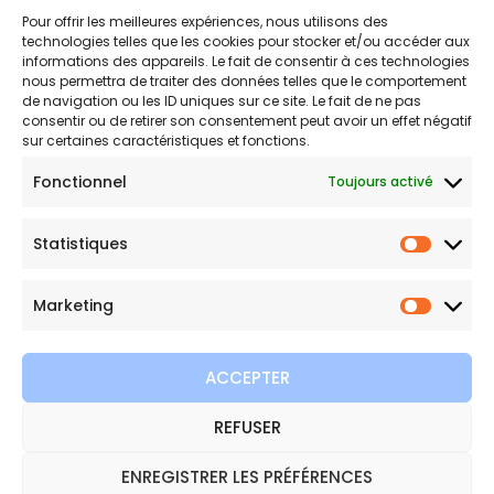
Pour offrir les meilleures expériences, nous utilisons des
Conditions générales de vente et d’utilisation
technologies telles que les cookies pour stocker et/ou accéder aux
informations des appareils. Le fait de consentir à ces technologies
nous permettra de traiter des données telles que le comportement
de navigation ou les ID uniques sur ce site. Le fait de ne pas
Bijouterie en ligne
consentir ou de retirer son consentement peut avoir un effet négatif
sur certaines caractéristiques et fonctions.
Bijoux Etoile est votre boutique en ligne de référence sur ces
Fonctionnel
Toujours activé
beautés scintillantes. Une question sur nos bijoux ou une
demande sur votre commande,
contactez-nous
.
Statistiques
Statist
Marketing
Marketi
ACCEPTER
REFUSER
Copyright © 2026 Bijoux Etoile
ENREGISTRER LES PRÉFÉRENCES