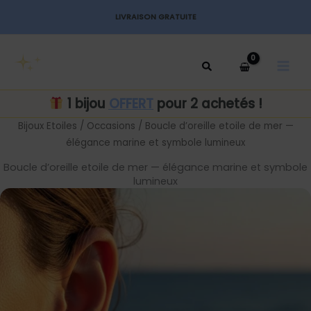
Aller
LIVRAISON GRATUITE
au
MAI
contenu
MEN
1 bijou
OFFERT
pour 2 achetés !
Bijoux Etoiles
/
Occasions
/ Boucle d’oreille etoile de mer —
élégance marine et symbole lumineux
Boucle d’oreille etoile de mer — élégance marine et symbole
lumineux