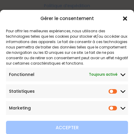
Politique d’expédition
Politique de confidentialité
Gérer le consentement
Politique de remboursements
Conditions générales de vente et d’utilisation
Pour offrir les meilleures expériences, nous utilisons des
technologies telles que les cookies pour stocker et/ou accéder aux
informations des appareils. Le fait de consentir à ces technologies
nous permettra de traiter des données telles que le comportement
Bijouterie en ligne
de navigation ou les ID uniques sur ce site. Le fait de ne pas
consentir ou de retirer son consentement peut avoir un effet négatif
sur certaines caractéristiques et fonctions.
Bijoux Etoile est votre boutique en ligne de référence sur ces
beautés scintillantes. Une question sur nos bijoux ou une
Fonctionnel
Toujours activé
demande sur votre commande,
contactez-nous
.
Statistiques
Statist
Marketing
Marketi
ACCEPTER