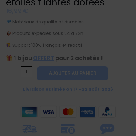
étoiles filantes dorées
16,99
€
Matériaux de qualité et durables
Produits expédiés sous 24 à 72h
Support 100% français et réactif
1 bijou
OFFERT
pour 2 achetés !
quantité
AJOUTER AU PANIER
de
Boucle
Livraison estimée on 17 - 22 août, 2026
d'oreille
puce
étoiles
filantes
dorées