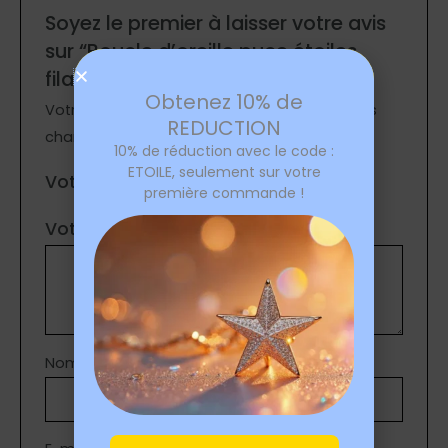
Soyez le premier à laisser votre avis
sur “Boucle d’oreille puce étoiles
filantes dorées”
Obtenez 10% de
Votre adresse e-mail ne sera pas publiée.
Les
REDUCTION
champs obligatoires sont indiqués avec
*
10% de réduction avec le code :
ETOILE, seulement sur votre
Votre note
*
première commande !
Votre avis
*
Nom
*