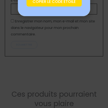
E-mail
*
COPIER LE CODE ETOILE
Enregistrer mon nom, mon e-mail et mon site
dans le navigateur pour mon prochain
commentaire.
Ces produits pourraient
vous plaire