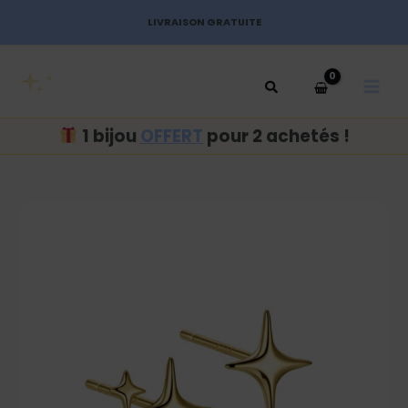
Aller
LIVRAISON GRATUITE
au
MAI
contenu
MEN
1 bijou
OFFERT
pour 2 achetés !