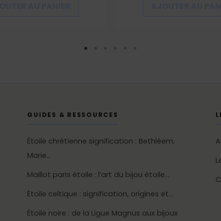
OUTER AU PANIER
AJOUTER AU PAN
GUIDES & RESSOURCES
L
Étoile chrétienne signification : Bethléem,
A
Marie…
L
Maillot paris étoile : l’art du bijou étoile…
C
Étoile celtique : signification, origines et…
Étoile noire : de la Ligue Magnus aux bijoux