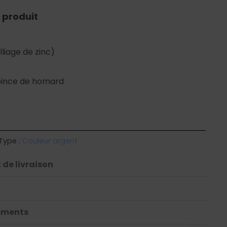
 produit
liage de zinc)
pince de homard
Type :
Couleur argent
 de livraison
ements