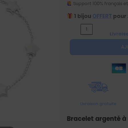
Support 100% français et
1 bijou
OFFERT
pour 
quantité
Livrais
de
Bracelet
AJ
argenté
à
étoiles
Livraison gratuite
Bracelet argenté à 