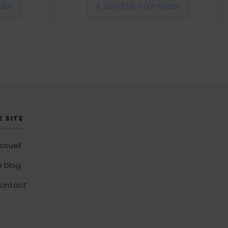
IER
AJOUTER AU PANIER
E SITE
ccueil
e blog
ontact