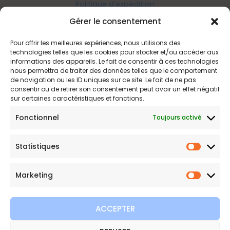
Politique d’expédition
Politique de confidentialité
Gérer le consentement
Politique de remboursements
Pour offrir les meilleures expériences, nous utilisons des
Conditions générales de vente et d’utilisation
technologies telles que les cookies pour stocker et/ou accéder aux
informations des appareils. Le fait de consentir à ces technologies
nous permettra de traiter des données telles que le comportement
de navigation ou les ID uniques sur ce site. Le fait de ne pas
Bijouterie en ligne
consentir ou de retirer son consentement peut avoir un effet négatif
sur certaines caractéristiques et fonctions.
Bijoux Etoile est votre boutique en ligne de référence sur ces
Fonctionnel
Toujours activé
beautés scintillantes. Une question sur nos bijoux ou une
demande sur votre commande,
contactez-nous
.
Statistiques
Statist
Marketing
Marketi
ACCEPTER