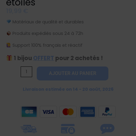
étoiles
19,99
€
Matériaux de qualité et durables
Produits expédiés sous 24 à 72h
Support 100% français et réactif
1 bijou
OFFERT
pour 2 achetés !
quantité
AJOUTER AU PANIER
de
Bague
Livraison estimée on 14 - 20 août, 2026
dorée
ajustable
à
étoiles