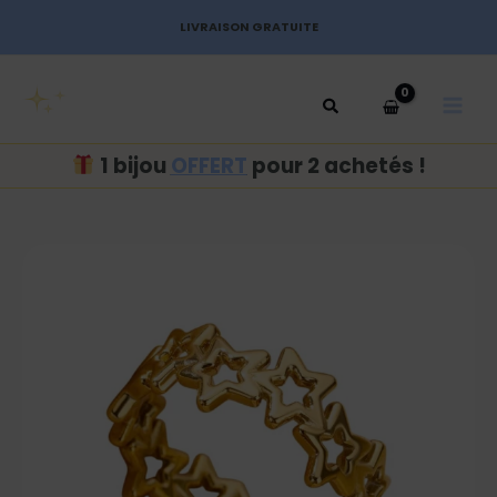
Aller
LIVRAISON GRATUITE
au
MAI
contenu
MEN
1 bijou
OFFERT
pour 2 achetés !