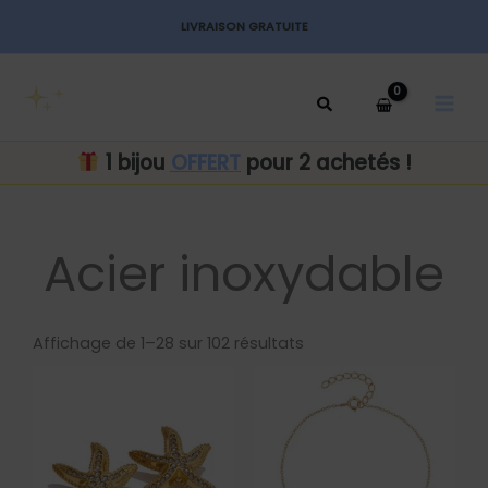
Aller
LIVRAISON GRATUITE
au
MAI
contenu
MEN
1 bijou
OFFERT
pour 2 achetés !
Acier inoxydable
Trié
par
Affichage de 1–28 sur 102 résultats
popularité