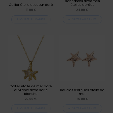
pendantes avec trois
Collier étoile et coeur doré
étoiles dorées
21,99
€
24,99
€
AJOUTER AU PANIER
AJOUTER AU PANIER
Collier étoile de mer doré
ouvrable avec perle
Boucles d’oreilles étoile de
blanche
mer
22,99
€
20,99
€
AJOUTER AU PANIER
AJOUTER AU PANIER