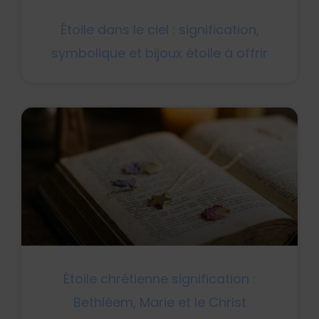
Étoile dans le ciel : signification,
symbolique et bijoux étoile à offrir
Étoile chrétienne signification :
Bethléem, Marie et le Christ