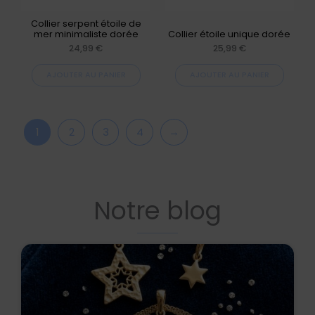
Collier serpent étoile de
mer minimaliste dorée
Collier étoile unique dorée
24,99
€
25,99
€
AJOUTER AU PANIER
AJOUTER AU PANIER
1
2
3
4
→
Notre blog