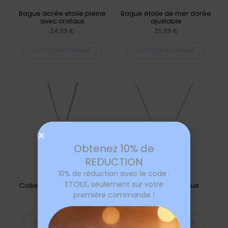
Bague dorée etoile pleine
Bague étoile de mer dorée
avec cristaux
ajustable
24,99
€
25,99
€
AJOUTER AU PANIER
AJOUTER AU PANIER
Obtenez 10% de
REDUCTION
10% de réduction avec le code :
ETOILE, seulement sur votre
Collier pendentif étoile de
Collier étoile unique
David argenté
argentée
première commande !
21,99
€
25,99
€
AJOUTER AU PANIER
AJOUTER AU PANIER