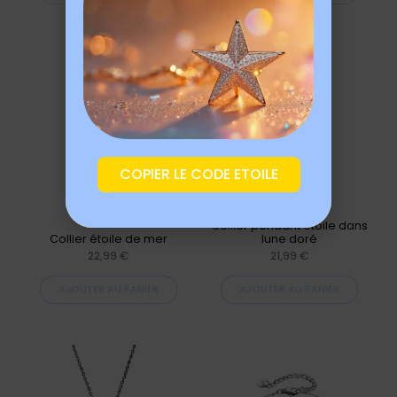
COPIER LE CODE ETOILE
Collier pendant étoile dans
Collier étoile de mer
lune doré
22,99
€
21,99
€
AJOUTER AU PANIER
AJOUTER AU PANIER