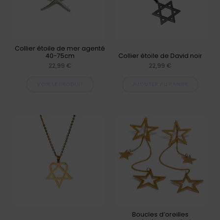
variations.
Les
options
peuvent
Collier étoile de mer agenté
40-75cm
Collier étoile de David noir
être
22,99
€
22,99
€
choisies
VOIR LE PRODUIT
AJOUTER AU PANIER
sur
la
page
du
produit
Boucles d’oreilles