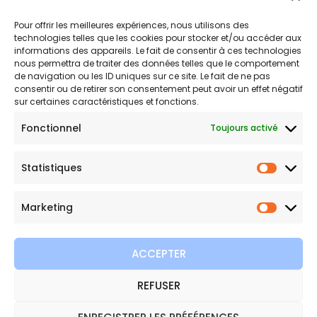
Politique de remboursements
Pour offrir les meilleures expériences, nous utilisons des
Conditions générales de vente et d’utilisation
technologies telles que les cookies pour stocker et/ou accéder aux
informations des appareils. Le fait de consentir à ces technologies
nous permettra de traiter des données telles que le comportement
de navigation ou les ID uniques sur ce site. Le fait de ne pas
Bijouterie en ligne
consentir ou de retirer son consentement peut avoir un effet négatif
sur certaines caractéristiques et fonctions.
Bijoux Etoile est votre boutique en ligne de référence sur ces
Fonctionnel
Toujours activé
beautés scintillantes. Une question sur nos bijoux ou une
demande sur votre commande,
contactez-nous
.
Statistiques
Statist
Marketing
Marketi
ACCEPTER
REFUSER
Copyright © 2026 Bijoux Etoile