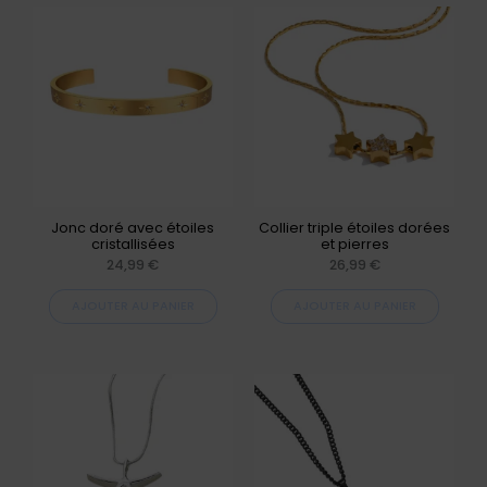
Jonc doré avec étoiles
Collier triple étoiles dorées
cristallisées
et pierres
24,99
€
26,99
€
AJOUTER AU PANIER
AJOUTER AU PANIER
Ce
produit
a
plusieurs