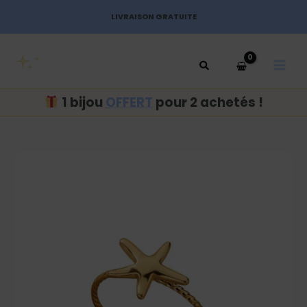
Aller
LIVRAISON GRATUITE
au
MAI
contenu
MEN
1 bijou
OFFERT
pour 2 achetés !