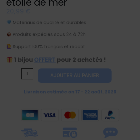
étoile de mer
20,99
€
Matériaux de qualité et durables
Produits expédiés sous 24 à 72h
Support 100% français et réactif
1 bijou
OFFERT
pour 2 achetés !
quantité
AJOUTER AU PANIER
de
Bague
Livraison estimée on 17 - 22 août, 2026
dorée
classique
étoile
de
mer