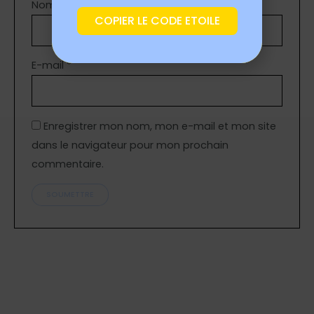
Nom
*
COPIER LE CODE ETOILE
E-mail
*
Enregistrer mon nom, mon e-mail et mon site
dans le navigateur pour mon prochain
commentaire.