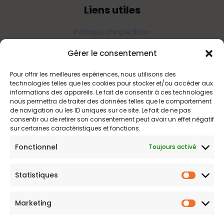
Liens utiles
Politique d’expédition
Politique de confidentialité
Gérer le consentement
Politique de remboursements
Conditions générales de vente et d’utilisation
Pour offrir les meilleures expériences, nous utilisons des
technologies telles que les cookies pour stocker et/ou accéder aux
informations des appareils. Le fait de consentir à ces technologies
nous permettra de traiter des données telles que le comportement
Bijouterie en ligne
de navigation ou les ID uniques sur ce site. Le fait de ne pas
consentir ou de retirer son consentement peut avoir un effet négatif
sur certaines caractéristiques et fonctions.
Bijoux Etoile est votre boutique en ligne de référence sur ces
beautés scintillantes. Une question sur nos bijoux ou une
Fonctionnel
Toujours activé
demande sur votre commande,
contactez-nous
.
Statistiques
Statist
Marketing
Marketi