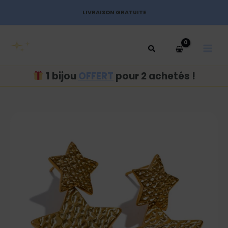
Aller
LIVRAISON GRATUITE
au
MAI
contenu
MEN
1 bijou
OFFERT
pour 2 achetés !