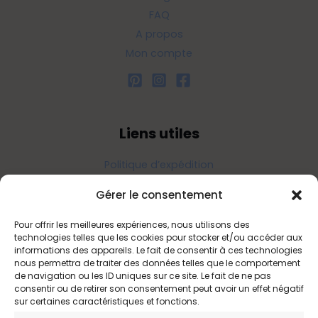
FAQ
A propos
Mon compte
Liens utiles
Politique d’expédition
Politique de confidentialité
Gérer le consentement
Politique de remboursements
Conditions générales de vente et d’utilisation
Pour offrir les meilleures expériences, nous utilisons des
technologies telles que les cookies pour stocker et/ou accéder aux
informations des appareils. Le fait de consentir à ces technologies
nous permettra de traiter des données telles que le comportement
Bijouterie en ligne
de navigation ou les ID uniques sur ce site. Le fait de ne pas
consentir ou de retirer son consentement peut avoir un effet négatif
sur certaines caractéristiques et fonctions.
Bijoux Etoile est votre boutique en ligne de référence sur ces