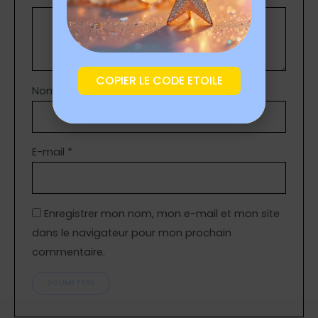
COPIER LE CODE ETOILE
Nom
*
E-mail
*
Enregistrer mon nom, mon e-mail et mon site
dans le navigateur pour mon prochain
commentaire.