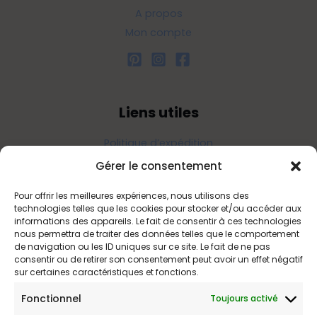
A propos
Mon compte
Liens utiles
Politique d’expédition
Politique de confidentialité
Gérer le consentement
Politique de remboursements
Pour offrir les meilleures expériences, nous utilisons des
Conditions générales de vente et d’utilisation
technologies telles que les cookies pour stocker et/ou accéder aux
informations des appareils. Le fait de consentir à ces technologies
nous permettra de traiter des données telles que le comportement
de navigation ou les ID uniques sur ce site. Le fait de ne pas
Bijouterie en ligne
consentir ou de retirer son consentement peut avoir un effet négatif
sur certaines caractéristiques et fonctions.
Bijoux Etoile est votre boutique en ligne de référence sur ces
Fonctionnel
Toujours activé
beautés scintillantes. Une question sur nos bijoux ou une