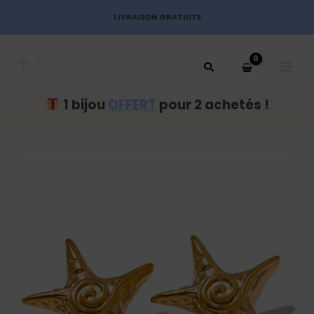
Aller
LIVRAISON GRATUITE
au
MAI
contenu
MEN
1 bijou
OFFERT
pour 2 achetés !