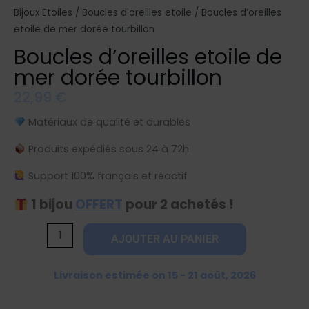
Bijoux Etoiles
/
Boucles d'oreilles etoile
/ Boucles d’oreilles
etoile de mer dorée tourbillon
Boucles d’oreilles etoile de
mer dorée tourbillon
22,99
€
Matériaux de qualité et durables
Produits expédiés sous 24 à 72h
Support 100% français et réactif
1 bijou
OFFERT
pour 2 achetés !
quantité
AJOUTER AU PANIER
de
Boucles
Livraison estimée on 15 - 21 août, 2026
d'oreilles
etoile