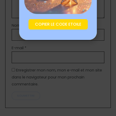
COPIER LE CODE ETOILE
Nom
*
E-mail
*
Enregistrer mon nom, mon e-mail et mon site
dans le navigateur pour mon prochain
commentaire.