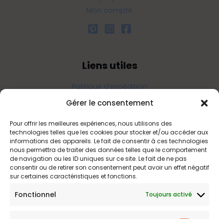
Mon compte
Liens utiles
Politique d’expédition
Politique de confidentialité
Gérer le consentement
Politique de remboursements
Pour offrir les meilleures expériences, nous utilisons des
Conditions générales de vente et d’utilisation
technologies telles que les cookies pour stocker et/ou accéder aux
informations des appareils. Le fait de consentir à ces technologies
nous permettra de traiter des données telles que le comportement
de navigation ou les ID uniques sur ce site. Le fait de ne pas
Bijouterie en ligne
consentir ou de retirer son consentement peut avoir un effet négatif
sur certaines caractéristiques et fonctions.
Bijoux Etoile est votre boutique en ligne de référence sur ces
Fonctionnel
Toujours activé
beautés scintillantes. Une question sur nos bijoux ou une
demande sur votre commande,
contactez-nous
.