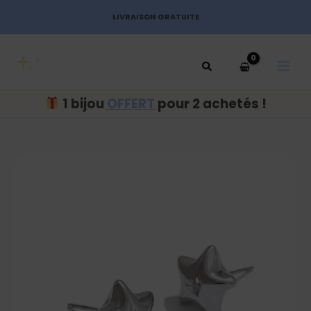
Aller
LIVRAISON GRATUITE
au
MAI
contenu
MEN
1 bijou
OFFERT
pour 2 achetés !