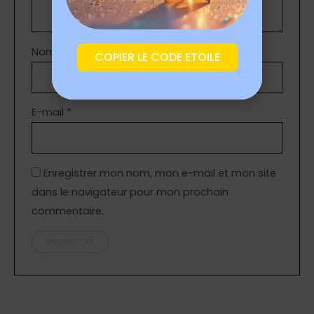
Nom
*
COPIER LE CODE ETOILE
E-mail
*
Enregistrer mon nom, mon e-mail et mon site
dans le navigateur pour mon prochain
commentaire.