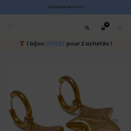
Aller
LIVRAISON GRATUITE
au
MAI
contenu
MEN
1 bijou
OFFERT
pour 2 achetés !