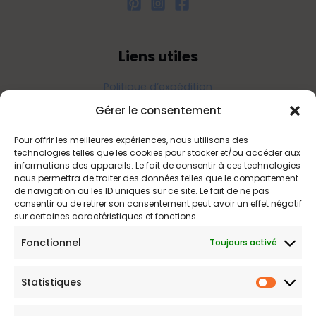
Liens utiles
Politique d’expédition
Politique de confidentialité
Gérer le consentement
Politique de remboursements
Pour offrir les meilleures expériences, nous utilisons des
Conditions générales de vente et d’utilisation
technologies telles que les cookies pour stocker et/ou accéder aux
informations des appareils. Le fait de consentir à ces technologies
nous permettra de traiter des données telles que le comportement
de navigation ou les ID uniques sur ce site. Le fait de ne pas
Bijouterie en ligne
consentir ou de retirer son consentement peut avoir un effet négatif
sur certaines caractéristiques et fonctions.
Bijoux Etoile est votre boutique en ligne de référence sur ces
Fonctionnel
Toujours activé
beautés scintillantes. Une question sur nos bijoux ou une
demande sur votre commande,
contactez-nous
.
Statistiques
Statist