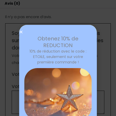
Avis (0)
Il n’y a pas encore d’avis.
Soyez le premier à laisser votre avis
Obtenez 10% de
sur “Boucles d’oreilles étoiles créoles
REDUCTION
dorées”
10% de réduction avec le code :
Votre adresse e-mail ne sera pas publiée.
Les
ETOILE, seulement sur votre
première commande !
champs obligatoires sont indiqués avec
*
Votre note
*
Votre avis
*