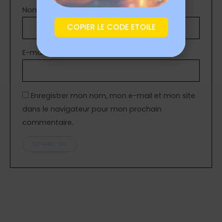
Nom
*
COPIER LE CODE ETOILE
E-mail
*
Enregistrer mon nom, mon e-mail et mon site
dans le navigateur pour mon prochain
commentaire.