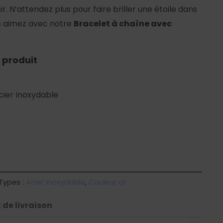
r. N’attendez plus pour faire briller une étoile dans
us aimez avec notre
Bracelet à chaîne avec
 produit
cier Inoxydable
Types :
Acier inoxydable
,
Couleur or
 de livraison