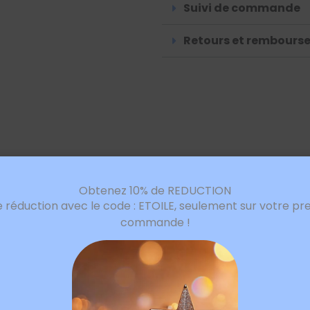
Suivi de commande
Retours et rembours
Obtenez 10% de REDUCTION
e réduction avec le code : ETOILE, seulement sur votre pr
commande !
avis sur “Bracelet à chaîne avec pendenti
 champs obligatoires sont indiqués avec
*