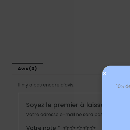
Avis (0)
Il n’y a pas encore d’avis.
10% d
Soyez le premier à laisser votre 
Votre adresse e-mail ne sera pas publiée.
Les
Votre note
*