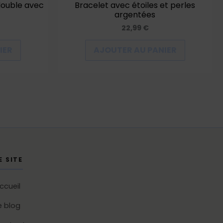
double avec
Bracelet avec étoiles et perles
argentées
22,99
€
IER
AJOUTER AU PANIER
E SITE
ccueil
e blog