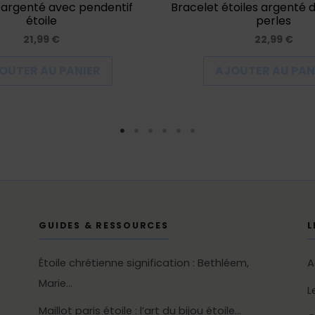
 argenté avec pendentif
Bracelet étoiles argenté 
étoile
perles
21,99
€
22,99
€
OUTER AU PANIER
AJOUTER AU PAN
GUIDES & RESSOURCES
L
Étoile chrétienne signification : Bethléem,
A
Marie…
L
Maillot paris étoile : l’art du bijou étoile…