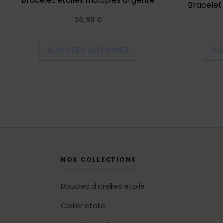
Bracelet étoiles multiples argenté
Bracelet
20,99
€
AJOUTER AU PANIER
AJ
NOS COLLECTIONS
Boucles d'oreilles etoile
Collier etoile