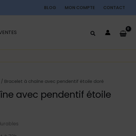
BLOG
MON COMPTE
CONTACT
 VENTES
/ Bracelet à chaîne avec pendentif étoile doré
îne avec pendentif étoile
durables