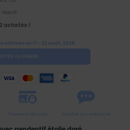
4 à 72h
 réactif
2 achetés !
on estimée on 17 - 22 août, 2026
OUTER AU PANIER
Paiement sécurisé
Satisfait ou remboursé
avec pendentif étoile doré