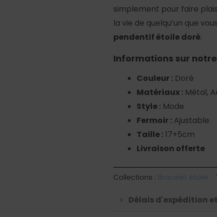
simplement pour faire plaisi
la vie de quelqu’un que vo
pendentif étoile doré
.
Informations sur notre
Couleur :
Doré
Matériaux :
Métal, A
Style :
Mode
Fermoir :
Ajustable
Taille :
17+5cm
Livraison offerte
Collections :
Bracelet etoile
Délais d'expédition et