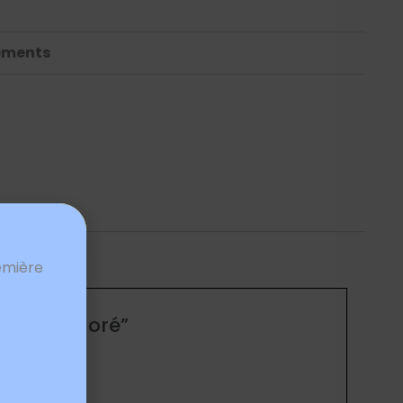
ements
emière
f étoile doré”