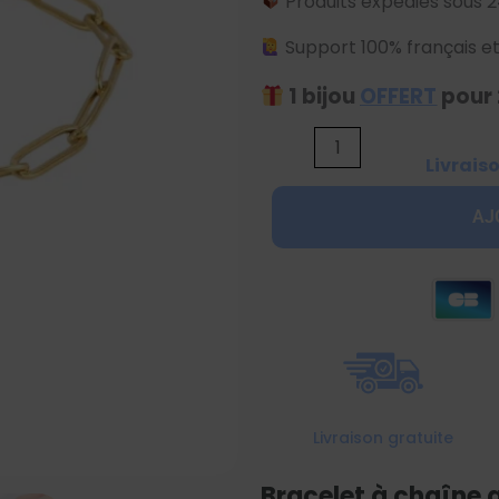
Produits expédiés sous 2
Support 100% français et
1 bijou
OFFERT
pour 
quantité
Livrais
de
Bracelet
AJ
à
chaîne
avec
pendentif
étoile
doré
Livraison gratuite
Bracelet à chaîne 