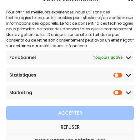
Politique de remboursements
Pour offrir les meilleures expériences, nous utilisons des
Conditions générales de vente et d’utilisation
technologies telles que les cookies pour stocker et/ou accéder aux
informations des appareils. Le fait de consentir à ces technologies
nous permettra de traiter des données telles que le comportement
de navigation ou les ID uniques sur ce site. Le fait de ne pas
Bijouterie en ligne
consentir ou de retirer son consentement peut avoir un effet négatif
sur certaines caractéristiques et fonctions.
Bijoux Etoile est votre boutique en ligne de référence sur ces
Fonctionnel
Toujours activé
beautés scintillantes. Une question sur nos bijoux ou une
demande sur votre commande,
contactez-nous
.
Statistiques
Statist
Marketing
Marketi
ACCEPTER
REFUSER
Copyright © 2026 Bijoux Etoile