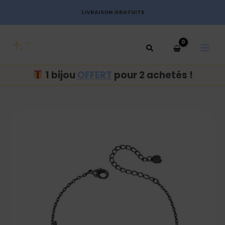
Aller
LIVRAISON GRATUITE
au
MAI
contenu
MEN
1 bijou
OFFERT
pour 2 achetés !