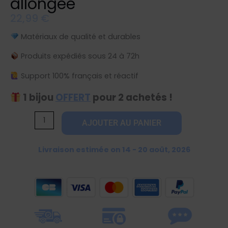
allongée
22,99
€
Matériaux de qualité et durables
Produits expédiés sous 24 à 72h
Support 100% français et réactif
1 bijou
OFFERT
pour 2 achetés !
quantité
AJOUTER AU PANIER
de
Bracelet
Livraison estimée on 14 - 20 août, 2026
étoile
argentée
allongée