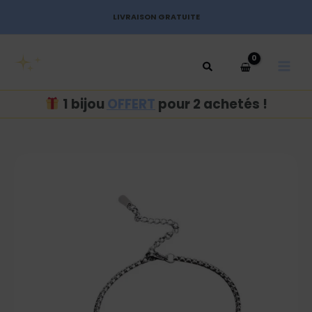
Aller
LIVRAISON GRATUITE
au
MAI
contenu
MEN
1 bijou
OFFERT
pour 2 achetés !