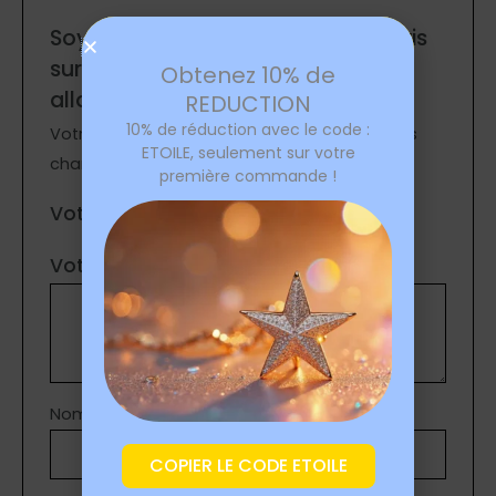
Soyez le premier à laisser votre avis
sur “Bracelet étoile argentée
Obtenez 10% de
allongée”
REDUCTION
10% de réduction avec le code :
Votre adresse e-mail ne sera pas publiée.
Les
ETOILE, seulement sur votre
champs obligatoires sont indiqués avec
*
première commande !
Votre note
*
Votre avis
*
Nom
*
COPIER LE CODE ETOILE