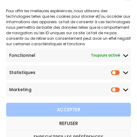
Politique de remboursements
Pour offrir les meilleures expériences, nous utilisons des
Conditions générales de vente et d’utilisation
technologies telles que les cookies pour stocker et/ou accéder aux
informations des appareils. Le fait de consentir à ces technologies
nous permettra de traiter des données telles que le comportement
de navigation ou les ID uniques sur ce site. Le fait de ne pas
Bijouterie en ligne
consentir ou de retirer son consentement peut avoir un effet négatif
sur certaines caractéristiques et fonctions.
Bijoux Etoile est votre boutique en ligne de référence sur ces
Fonctionnel
Toujours activé
beautés scintillantes. Une question sur nos bijoux ou une
demande sur votre commande,
contactez-nous
.
Statistiques
Statist
Marketing
Marketi
ACCEPTER
REFUSER
Copyright © 2026 Bijoux Etoile