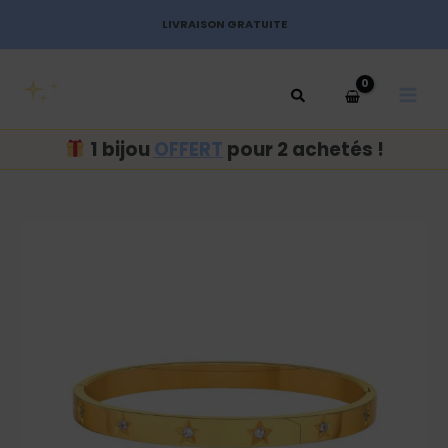
Aller
LIVRAISON GRATUITE
au
MAI
contenu
MEN
1 bijou
OFFERT
pour 2 achetés !