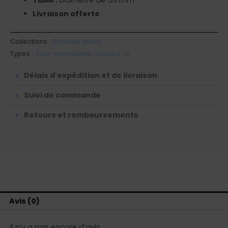
Taille :
Diamètre de 56 mm
Livraison offerte
Collections :
Bracelet etoile
Types :
Acier inoxydable
,
Couleur or
Délais d'expédition et de livraison
Suivi de commande
Retours et remboursements
Avis (0)
Il n’y a pas encore d’avis.