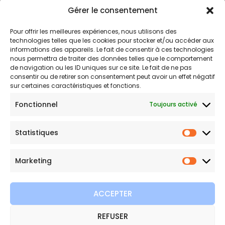
Gérer le consentement
Politique de confidentialité
Politique de remboursements
Pour offrir les meilleures expériences, nous utilisons des
Conditions générales de vente et d’utilisation
technologies telles que les cookies pour stocker et/ou accéder aux
informations des appareils. Le fait de consentir à ces technologies
nous permettra de traiter des données telles que le comportement
de navigation ou les ID uniques sur ce site. Le fait de ne pas
Bijouterie en ligne
consentir ou de retirer son consentement peut avoir un effet négatif
sur certaines caractéristiques et fonctions.
Bijoux Etoile est votre boutique en ligne de référence sur ces
Fonctionnel
Toujours activé
beautés scintillantes. Une question sur nos bijoux ou une
demande sur votre commande,
contactez-nous
.
Statistiques
Statist
Marketing
Marketi
ACCEPTER
REFUSER
Copyright © 2026 Bijoux Etoile