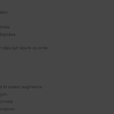
dien.
fines.
adaptées.
 bijou juif épuré ou orné.
plus la valeur augmente.
çon.
ormité.
 propres.