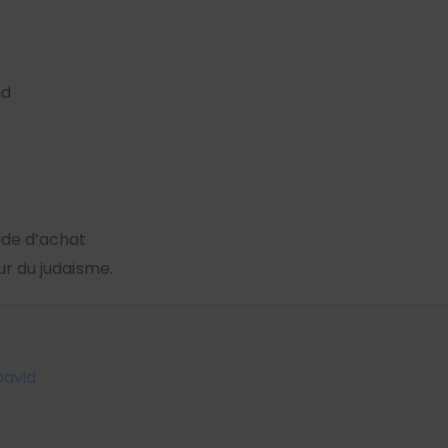
id
uide d’achat
œur du judaïsme.
David