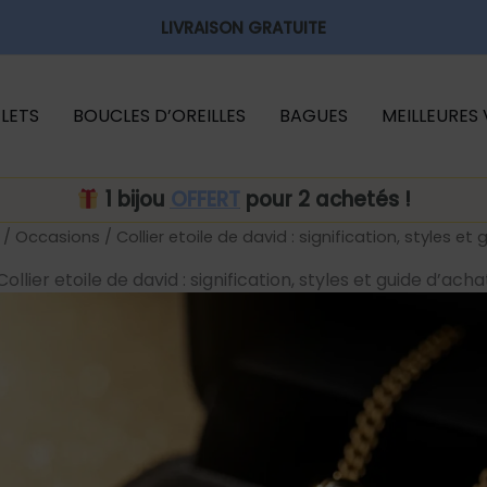
LIVRAISON GRATUITE
LETS
BOUCLES D’OREILLES
BAGUES
MEILLEURES
1 bijou
OFFERT
pour 2 achetés !
/
Occasions
/ Collier etoile de david : signification, styles et
Collier etoile de david : signification, styles et guide d’acha