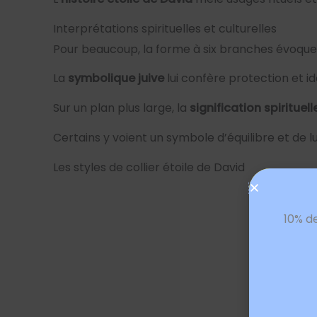
Interprétations spirituelles et culturelles
Pour beaucoup, la forme à six branches évoque l’
La
symbolique juive
lui confère protection et id
Sur un plan plus large, la
signification spirituell
Certains y voient un symbole d’équilibre et de l
Les styles de collier étoile de David
10% d