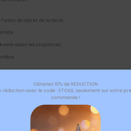
union du ciel et de la terre.
entité.
e
varie selon les croyances.
umière.
Obtenez 10% de REDUCTION
e réduction avec le code : ETOILE, seulement sur votre pr
commande !