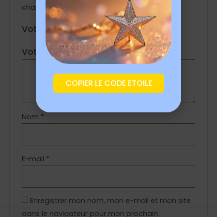
champs obligatoires sont indiqués avec
*
Votre note
*
Votre avis
*
COPIER LE CODE ETOILE
Nom
*
E-mail
*
Enregistrer mon nom, mon e-mail et mon site
dans le navigateur pour mon prochain