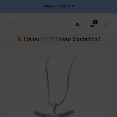
Aller
LIVRAISON GRATUITE
au
MAI
contenu
MEN
1 bijou
OFFERT
pour 2 achetés !