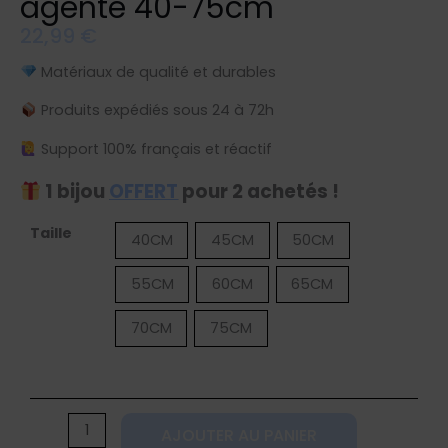
agenté 40-75cm
22,99
€
Matériaux de qualité et durables
Produits expédiés sous 24 à 72h
Support 100% français et réactif
1 bijou
OFFERT
pour 2 achetés !
quantité
Taille
40CM
45CM
50CM
de
55CM
60CM
65CM
Collier
étoile
70CM
75CM
de
mer
agenté
40-
AJOUTER AU PANIER
75cm