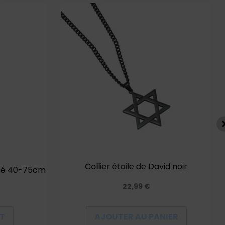
Ce
produit
a
plusieurs
variations.
Les
options
peuvent
être
choisies
sur
Collier étoile de David noir
nté 40-75cm
la
page
22,99
€
du
produit
IT
AJOUTER AU PANIER