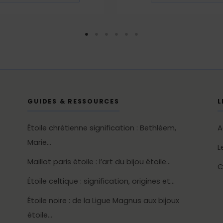
GUIDES & RESSOURCES
L
Étoile chrétienne signification : Bethléem,
A
Marie…
L
Maillot paris étoile : l’art du bijou étoile…
C
Étoile celtique : signification, origines et…
Étoile noire : de la Ligue Magnus aux bijoux
étoile…