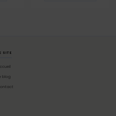
E SITE
ccueil
e blog
ontact