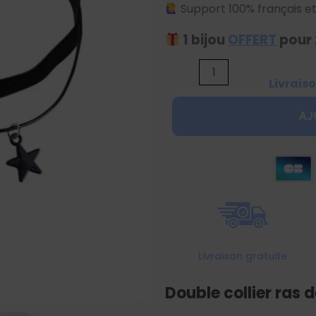
Support 100% français et
1 bijou
OFFERT
pour 
quantité
Livraiso
de
Double
AJ
collier
ras
de
cou
étoile
noir
Livraison gratuite
Double collier ras d