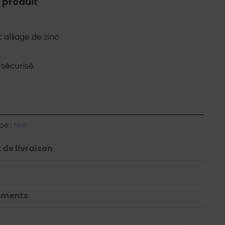
 produit
 alliage de zinc
 sécurisé
pe :
Noir
 de livraison
ements