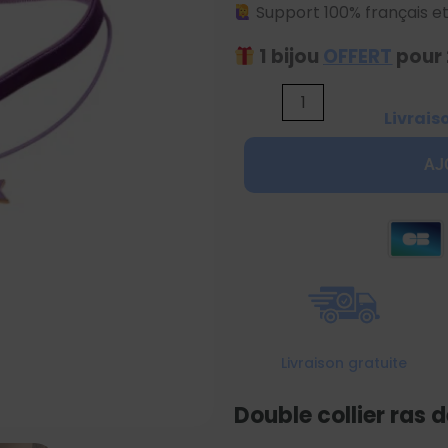
Support 100% français et
1 bijou
OFFERT
pour 
quantité
Livrais
de
Double
AJ
collier
ras
de
cou
étoile
violet
Livraison gratuite
Double collier ras d