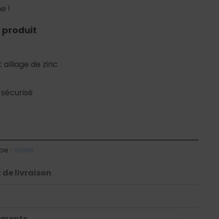
e !
 produit
 alliage de zinc
 sécurisé
pe :
Violet
 de livraison
ements