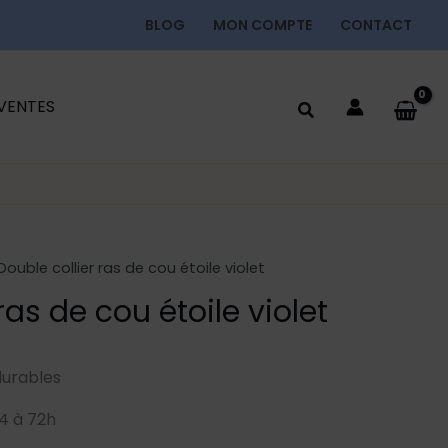
BLOG
MON COMPTE
CONTACT
 VENTES
Double collier ras de cou étoile violet
ras de cou étoile violet
durables
4 à 72h