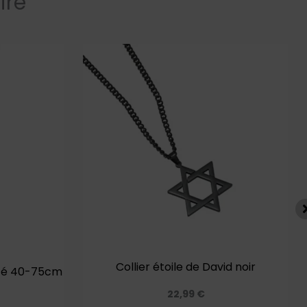
ire
Ce
produit
a
plusieurs
variations.
Les
options
peuvent
être
choisies
sur
Collier étoile de David noir
nté 40-75cm
la
page
22,99
€