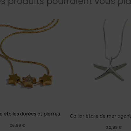
s produits pourraient vous pla
ple étoiles dorées et pierres
Collier étoile de mer age
26,99
€
22,99
€