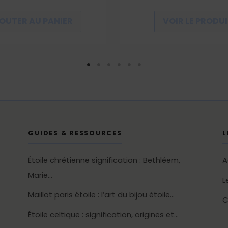
OUTER AU PANIER
VOIR LE PRODU
GUIDES & RESSOURCES
L
Étoile chrétienne signification : Bethléem,
A
Marie…
L
Maillot paris étoile : l’art du bijou étoile…
C
Étoile celtique : signification, origines et…