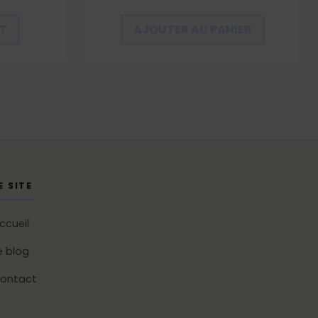
du
produit
IT
AJOUTER AU PANIER
E SITE
ccueil
e blog
ontact