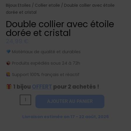
Bijoux Etoiles
/
Collier etoile
/ Double collier avec étoile
dorée et cristal
Double collier avec étoile
dorée et cristal
24,99
€
Matériaux de qualité et durables
Produits expédiés sous 24 à 72h
Support 100% français et réactif
1 bijou
OFFERT
pour 2 achetés !
quantité
AJOUTER AU PANIER
de
Double
Livraison estimée on 17 - 22 août, 2026
collier
avec