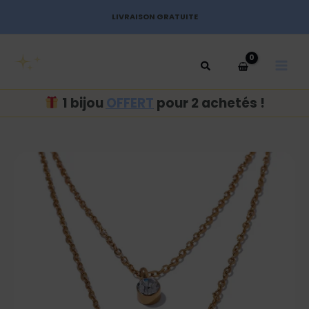
Aller
LIVRAISON GRATUITE
au
MAI
contenu
MEN
1 bijou
OFFERT
pour 2 achetés !