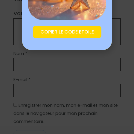
Votre avis
*
COPIER LE CODE ETOILE
Nom
*
E-mail
*
Enregistrer mon nom, mon e-mail et mon site
dans le navigateur pour mon prochain
commentaire.