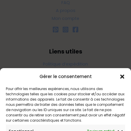
FAQ
A propos
Mon compte
Liens utiles
Politique d’expédition
Politique de confidentialité
Gérer le consentement
Politique de remboursements
Conditions générales de vente et d’utilisation
Pour offrir les meilleures expériences, nous utilisons des
technologies telles que les cookies pour stocker et/ou accéder aux
informations des appareils. Le fait de consentir à ces technologies
nous permettra de traiter des données telles que le comportement
Bijouterie en ligne
de navigation ou les ID uniques sur ce site. Le fait de ne pas
consentir ou de retirer son consentement peut avoir un effet négatif
sur certaines caractéristiques et fonctions.
Bijoux Etoile est votre boutique en ligne de référence sur ces
beautés scintillantes. Une question sur nos bijoux ou une