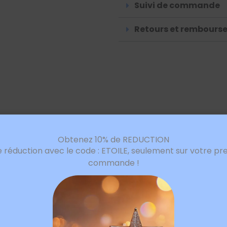
Suivi de commande
Retours et rembours
Obtenez 10% de REDUCTION
e réduction avec le code : ETOILE, seulement sur votre pr
commande !
avis sur “Collier pendentif étoile de Davi
 champs obligatoires sont indiqués avec
*