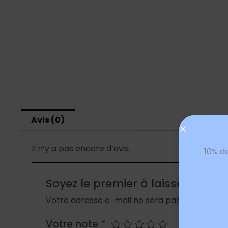
Avis (0)
Il n’y a pas encore d’avis.
10% d
Soyez le premier à laisser votre 
Votre adresse e-mail ne sera pas publiée.
Les
Votre note
*