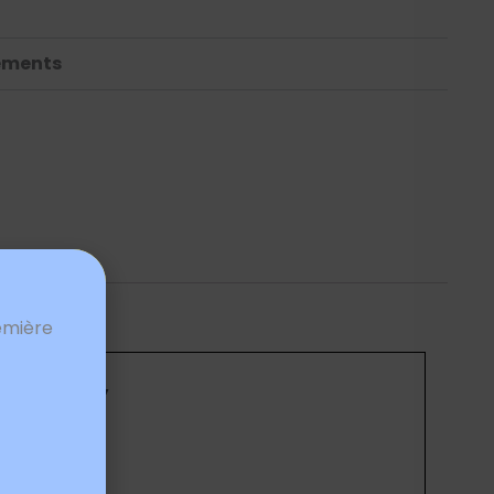
ements
emière
d argenté”