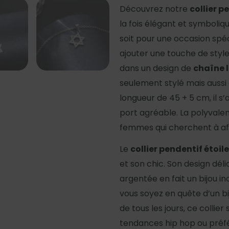
Découvrez notre
collier p
la fois élégant et symboliq
soit pour une occasion sp
ajouter une touche de style 
dans un design de
chaîne l
seulement stylé mais aussi 
longueur de 45 + 5 cm, il s’
port agréable. La polyvalenc
femmes qui cherchent à aff
Le
collier pendentif étoi
et son chic. Son design dé
argentée en fait un bijou 
vous soyez en quête d’un bi
de tous les jours, ce collie
tendances hip hop ou préfé