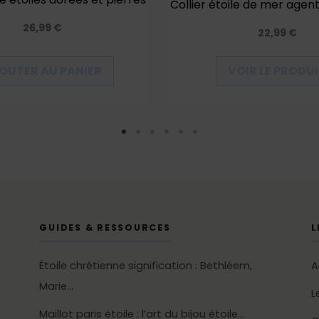
Collier étoile de mer age
26,99
€
22,99
€
OUTER AU PANIER
VOIR LE PRODU
GUIDES & RESSOURCES
L
Étoile chrétienne signification : Bethléem,
A
Marie…
L
Maillot paris étoile : l’art du bijou étoile…