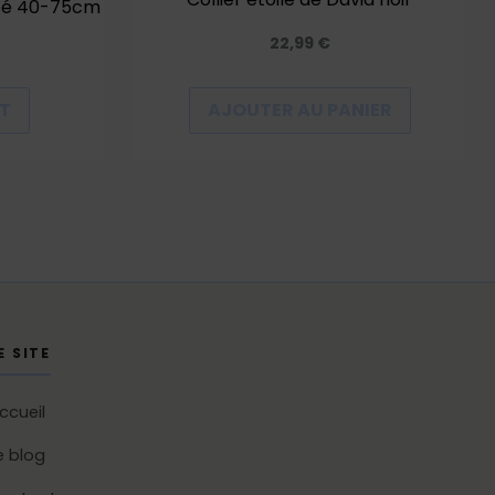
nté 40-75cm
la
page
22,99
€
du
produit
IT
AJOUTER AU PANIER
E SITE
ccueil
e blog