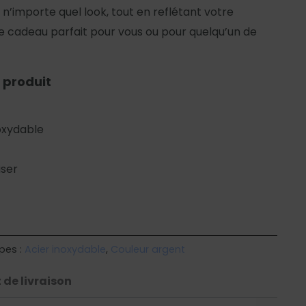
n’importe quel look, tout en reflétant votre
le cadeau parfait pour vous ou pour quelqu’un de
 produit
oxydable
iser
pes :
Acier inoxydable
,
Couleur argent
 de livraison