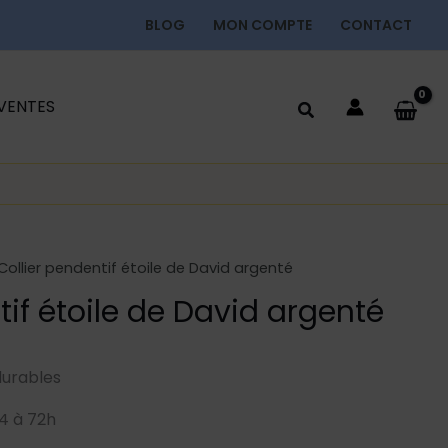
BLOG
MON COMPTE
CONTACT
 VENTES
Collier pendentif étoile de David argenté
tif étoile de David argenté
durables
4 à 72h