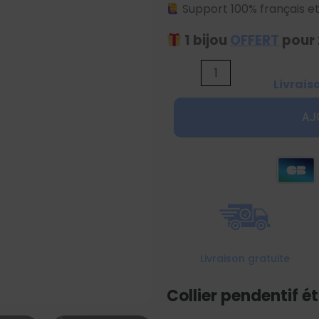
Support 100% français et
1 bijou
OFFERT
pour 
quantité
Livrais
de
Collier
AJ
pendentif
étoile
de
David
argenté
Livraison gratuite
Collier pendentif é