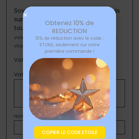
Soyez le premier à laisser votre avis
sur “Collier etoile de mer dorée
Obtenez 10% de
tourbillon”
REDUCTION
Votre adresse e-mail ne sera pas publiée.
Les
10% de réduction avec le code :
ETOILE, seulement sur votre
champs obligatoires sont indiqués avec
*
première commande !
Votre note
*
Votre avis
*
Nom
*
COPIER LE CODE ETOILE