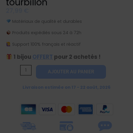
tourbillon
27,99
€
Matériaux de qualité et durables
Produits expédiés sous 24 à 72h
Support 100% français et réactif
1 bijou
OFFERT
pour 2 achetés !
quantité
AJOUTER AU PANIER
de
Collier
Livraison estimée on 17 - 22 août, 2026
etoile
de
mer
dorée
tourbillon