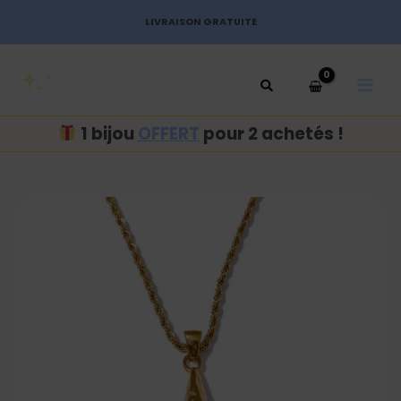
Aller
LIVRAISON GRATUITE
au
MAI
contenu
MEN
1 bijou
OFFERT
pour 2 achetés !