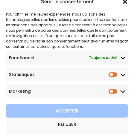
Gérer le consentement
Politique de remboursements
Conditions générales de vente et d’utilisation
Pour offrir les meilleures expériences, nous utilisons des
technologies telles que les cookies pour stocker et/ou accéder aux
informations des appareils. Le fait de consentir à ces technologies
nous permettra de traiter des données telles que le comportement
Bijouterie en ligne
de navigation ou les ID uniques sur ce site. Le fait de ne pas
consentir ou de retirer son consentement peut avoir un effet négatif
sur certaines caractéristiques et fonctions.
Bijoux Etoile est votre boutique en ligne de référence sur ces
beautés scintillantes. Une question sur nos bijoux ou une
Fonctionnel
Toujours activé
demande sur votre commande,
contactez-nous
.
Statistiques
Statist
Marketing
Marketi
ACCEPTER
REFUSER
Copyright © 2026 Bijoux Etoile